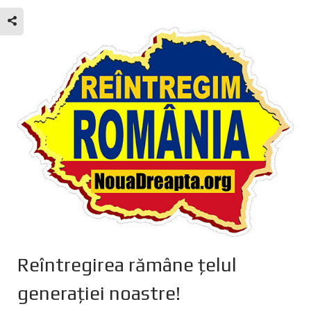
Reîntregirea rămâne țelul
generației noastre!