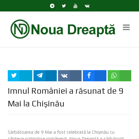
Tweet
Share
Share
Share
Share
Imnul României a răsunat de 9
Mai la Chișinău
Sărbătoarea de 9 Mai a fost celebrată la Chișinău cu
cântece patriotice românești. Noua Dreaptă a sărbătorit