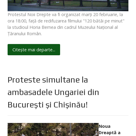
Protestul Noii Drepte va fi organizat marți 20 februarie, la
ora 18:00, față de redifuzarea filmului "120 bătăi pe minut"
la studioul Horia Bernea din cadrul Muzeului Național al
Țăranului Român.
Citește mai departe...
Proteste simultane la
ambasadele Ungariei din
București și Chișinău!
Noua
Dreaptă a