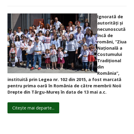
Ignorată de
autorități și
necunoscută
încă de
români, “Ziua
Naţională a
Costumului
Tradiţional
din
România”,
instituită prin Legea nr. 102 din 2015, a fost marcată
pentru prima oară în România de către membrii Noii
Drepte din Târgu-Mureş în data de 13 mai a.c.
Citește mai departe...