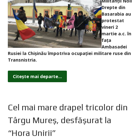
Militanții Noii
Drepte din
Basarabia au
protestat
vineri 2
martie a.c. în
fața
Ambasadei
Rusiei la Chișinău împotriva ocupației militare ruse din
Transnistria.
Citește mai departe...
Cel mai mare drapel tricolor din
Târgu Mureş, desfăşurat la
“Hora Unirii”