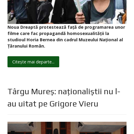
Noua Dreaptă protestează față de programarea unor
filme care fac propagandă homosexualității la
studioul Horia Bernea din cadrul Muzeului Național al
Țăranului Român.
Citește mai departe...
Târgu Mureş: naţionaliştii nu l-
au uitat pe Grigore Vieru