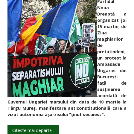
Partidul
Noua
Dreaptă a
organizat joi
15 martie, de
Ziua
maghiarilor
de
pretutindeni,
un protest la
Ambasada
Ungariei din
București
față de
susținerea
acordată de
Guvernul Ungariei marșului din data de 10 martie la
Târgu Mureș, manifestare anticonstituțională care a
vizat autonomia așa-zisului "ținut secuiesc".
Citește mai departe...