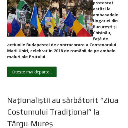
protestat
astăzi la
ambasadele
Ungariei din
București și
Chișinău,
față de
actiunile Budapestei de contracarare a Centenarului
Marii Uniri, celebrat în 2018 de românii de pe ambele
maluri ale Prutului.
Citește mai departe...
Naţionaliştii au sărbătorit “Ziua
Costumului Tradiţional” la
Târgu-Mureş