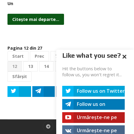
Un
Citește mai departe...
Pagina 12 din 27
Like what you see?
Start
Prec
7
8
9
10
11
12
13
14
15
16
Mai departe
Hit the buttons below to
follow us, you won't regret it...
Sfârșit
Follow us on Twitter
Tweet
Share
Share
Share
Share
Follow us on
Telegram
Urmărește-ne pe
youtube!
Urmărește-ne pe