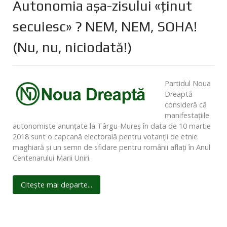
Autonomia aşa-zisului «ţinut
secuiesc» ? NEM, NEM, SOHA!
(Nu, nu, niciodată!)
Partidul Noua
Dreaptă
consideră că
manifestaţiile
autonomiste anunţate la Târgu-Mureş în data de 10 martie
2018 sunt o capcană electorală pentru votanţii de etnie
maghiară şi un semn de sfidare pentru românii aflaţi în Anul
Centenarului Marii Uniri.
Citește mai departe...