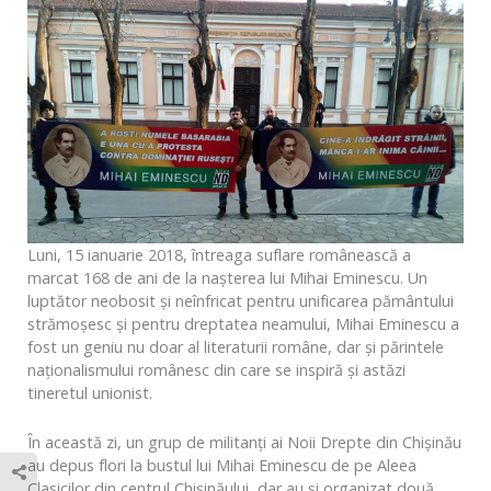
Luni, 15 ianuarie 2018, întreaga suflare românească a
marcat 168 de ani de la nașterea lui Mihai Eminescu. Un
luptător neobosit și neînfricat pentru unificarea pământului
strămoșesc și pentru dreptatea neamului, Mihai Eminescu a
fost un geniu nu doar al literaturii române, dar și părintele
naționalismului românesc din care se inspiră și astăzi
tineretul unionist.
În această zi, un grup de militanți ai Noii Drepte din Chișinău
au depus flori la bustul lui Mihai Eminescu de pe Aleea
Clasicilor din centrul Chișinăului, dar au și organizat două