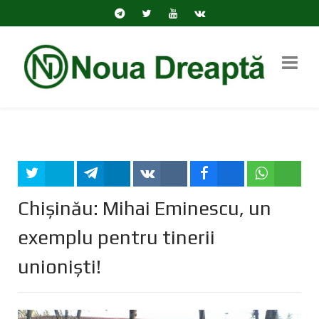
Tweet
Share
Share
Share
Share
Chișinău: Mihai Eminescu, un
exemplu pentru tinerii
unioniști!