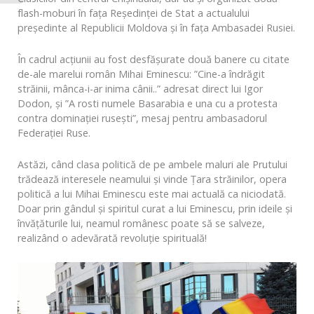
flash-moburi în fața Reședinței de Stat a actualului
președinte al Republicii Moldova și în fața Ambasadei Rusiei.
În cadrul acțiunii au fost desfășurate două banere cu citate
de-ale marelui român Mihai Eminescu: ”Cine-a îndrăgit
străinii, mânca-i-ar inima cânii..” adresat direct lui Igor
Dodon, și ”A rosti numele Basarabia e una cu a protesta
contra dominației rusești”, mesaj pentru ambasadorul
Federației Ruse.
Astăzi, când clasa politică de pe ambele maluri ale Prutului
trădează interesele neamului și vinde Țara străinilor, opera
politică a lui Mihai Eminescu este mai actuală ca niciodată.
Doar prin gândul și spiritul curat a lui Eminescu, prin ideile și
învățăturile lui, neamul românesc poate să se salveze,
realizând o adevărată revoluție spirituală!