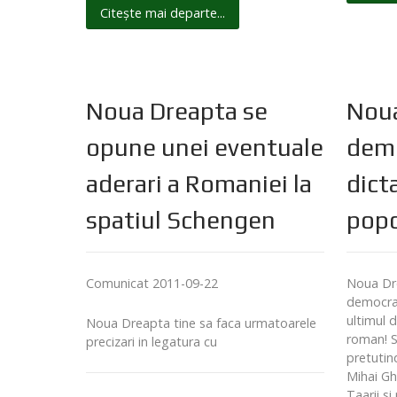
Citește mai departe...
Noua Dreapta se
Noua
opune unei eventuale
demi
aderari a Romaniei la
dict
spatiul Schengen
popo
Comunicat 2011-09-22
Noua Dre
democrat
ultimul 
Noua Dreapta tine sa faca urmatoarele
roman! S
precizari in legatura cu
pretutin
Mihai Gh
Taarii si