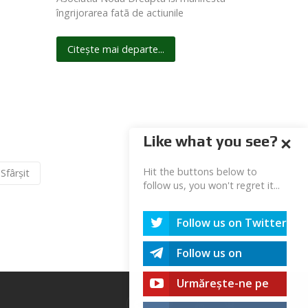
îngrijorarea fatã de actiunile
Citește mai departe...
Like what you see?
Hit the buttons below to
Sfârșit
Pagina 21 din 27
follow us, you won't regret it...
Follow us on Twitter
Follow us on
Telegram
Urmărește-ne pe
youtube!