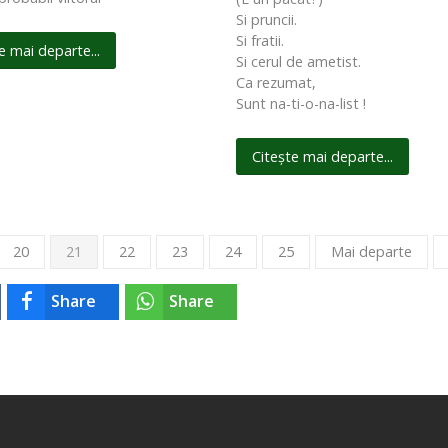
Si pruncii.
Si fratii.
e mai departe...
Si cerul de ametist.
Ca rezumat,
Sunt na-ti-o-na-list !
Citește mai departe...
20
21
22
23
24
25
Mai departe
Share
Share