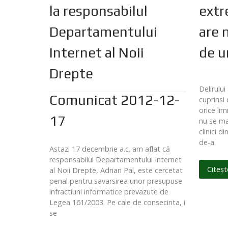
la responsabilul
extr
Departamentului
are 
Internet al Noii
de u
Drepte
Delirului
Comunicat 2012-12-
cuprinsi
orice lim
17
nu se ma
clinici d
de-a
Astazi 17 decembrie a.c. am aflat că
responsabilul Departamentului Internet
Citeșt
al Noii Drepte, Adrian Pal, este cercetat
penal pentru savarsirea unor presupuse
infractiuni informatice prevazute de
Legea 161/2003. Pe cale de consecinta, i
se