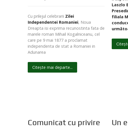
Laszlo 
Presedi
Cu prilejul celebrarii
Zilei
filiala 
Independentei Romaniei
, Noua
conduce
Dreapta isi exprima recunostinta fata de
următoa
marele roman Mihail Kogalniceanu, cel
care pe 9 mai 1877 a proclamat
Citeșt
independenta de stat a Romaniei in
Adunarea
Citește mai departe...
Comunicat cu privire
Un e