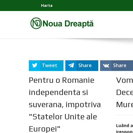
Harta
Tweet
Share
Share
Pentru o Romanie
Vom 
independenta si
Dece
suverana, impotriva
Mure
"Statelor Unite ale
Luând a
Europei"
irespons