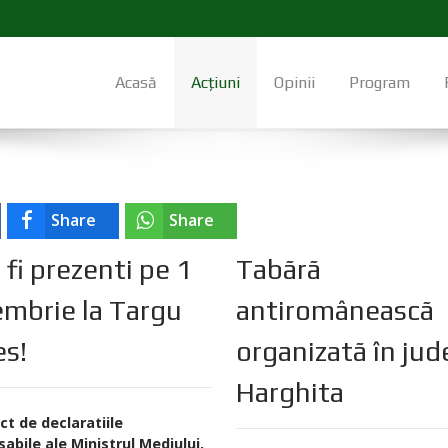
Acasă
Acțiuni
Opinii
Program
Share
Share
fi prezenti pe 1
Tabãrã
mbrie la Targu
antiromâneascã
s!
organizatã în jud
Harghita
ct de declaratiile
abile ale Ministrul Mediului,