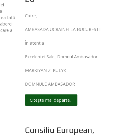
lei
ua
Catre,
rea fatã
taberei
AMBASADA UCRAINEI LA BUCURESTI
 care a
În atentia
Excelentei Sale, Domnul Ambasador
MARKIYAN Z. KULYK
DOMNULE AMBASADOR
Citește mai departe...
Consiliu European,