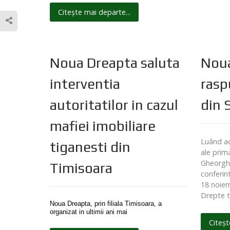
Citește mai departe...
Noua Dreapta saluta
Noua
interventia
rasp
autoritatilor in cazul
din 
mafiei imobiliare
Luând ac
tiganesti din
ale prima
Gheorghe
Timisoara
conferin
18 noiem
Drepte t
Noua Dreapta, prin filiala Timisoara, a
organizat in ultimii ani mai
Citeșt