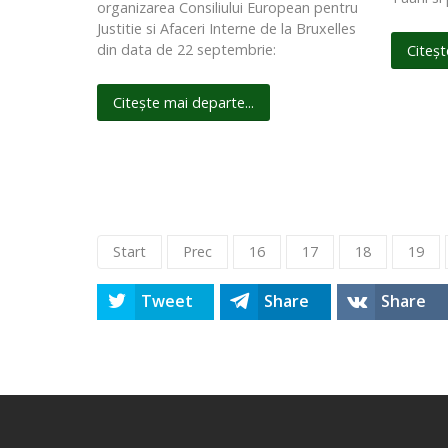
organizarea Consiliului European pentru
Justitie si Afaceri Interne de la Bruxelles
din data de 22 septembrie:
Citeșt
Citește mai departe...
Start
Prec
16
17
18
19
Tweet
Share
Share