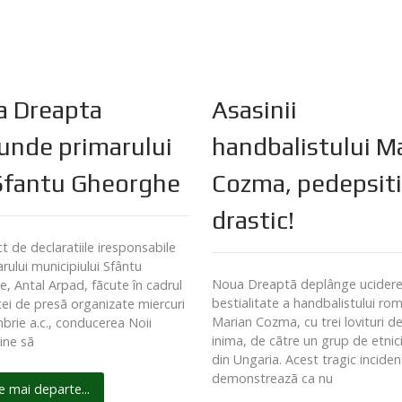
 Dreapta
Asasinii
unde primarului
handbalistului M
Sfantu Gheorghe
Cozma, pedepsit
drastic!
t de declaratiile iresponsabile
rului municipiului Sfântu
Noua Dreaptã deplânge ucidere
, Antal Arpad, fãcute în cadrul
bestialitate a handbalistului ro
tei de presã organizate miercuri
Marian Cozma, cu trei lovituri de
brie a.c., conducerea Noii
inima, de cãtre un grup de etnici
ine sã
din Ungaria. Acest tragic inciden
demonstreazã ca nu
e mai departe...