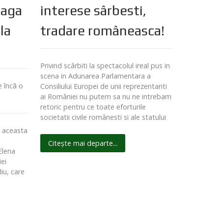
eaga
interese sârbesti,
la
tradare româneasca!
Privind scârbiti la spectacolul ireal pus in
scena in Adunarea Parlamentara a
 încã o
Consiliului Europei de unii reprezentanti
ai României nu putem sa nu ne intrebam
retoric pentru ce toate eforturile
societatii civile românesti si ale statului
e aceasta
Citește mai departe...
Elena
iei
iu, care