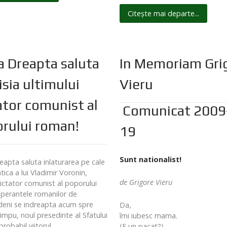
Citește mai departe...
 Dreapta saluta
In Memoriam Gri
sia ultimului
Vieru
ator comunist al
Comunicat 2009
rului roman!
19
Sunt nationalist!
apta saluta inlaturarea pe cale
ica a lui Vladimir Voronin,
de Grigore Vieru
dictator comunist al poporului
perantele romanilor de
deni se indreapta acum spre
Da,
impu, noul presedinte al Sfatului
îmi iubesc mama.
 probabil viitorul
(E un pacat?)