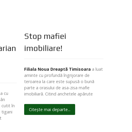
Stop mafiei
arian
imobiliare!
i
Filiala Noua Dreaptã Timisoara
a luat
aminte cu profundã îngrijorare de
teroarea la care este supusã o bunã
parte a orasului de asa-zisa mafie
a cu
imobiliarã. Citind anchetele apãrute
mân
 cutit în
Citește mai departe...
 tigani
t