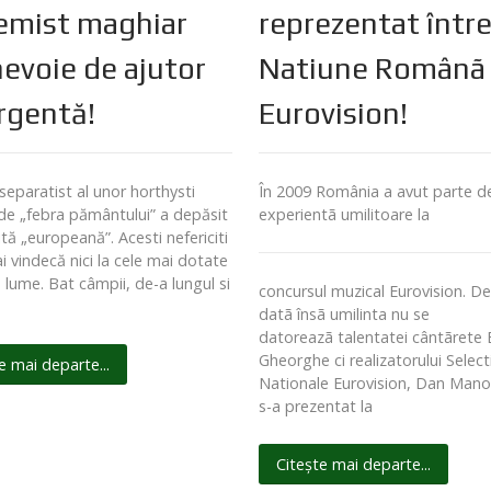
emist maghiar
reprezentat într
nevoie de ajutor
Natiune Românã 
rgentă!
Eurovision!
 separatist al unor horthysti
În 2009 România a avut parte de
 de „febra pământului” a depăsit
experientã umilitoare la
ită „europeană”. Acesti nefericiti
i vindecă nici la cele mai dotate
in lume. Bat câmpii, de-a lungul si
concursul muzical Eurovision. D
datã însã umilinta nu se
datoreazã talentatei cântãrete 
Gheorghe ci realizatorului Select
e mai departe...
Nationale Eurovision, Dan Manol
s-a prezentat la
Citește mai departe...