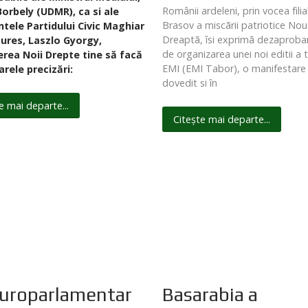
Românii ardeleni, prin vocea filia
Borbely (UDMR), ca si ale
Brasov a miscãrii patriotice No
ntele Partidului Civic Maghiar
Dreaptã, îsi exprimã dezaproba
Mures, Laszlo Gyorgy,
de organizarea unei noi editii a 
rea Noii Drepte tine să facă
EMI (EMI Tabor), o manifestare
rele precizări:
dovedit si în
e mai departe...
Citește mai departe...
uroparlamentar
Basarabia a