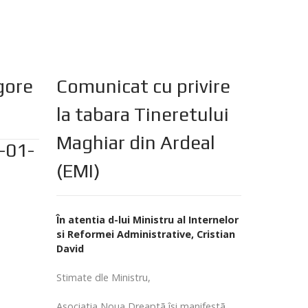
gore
Comunicat cu privire
la tabara Tineretului
Maghiar din Ardeal
-01-
(EMI)
În atentia d-lui Ministru al Internelor
si Reformei Administrative, Cristian
David
Stimate dle Ministru,
Asociatia Noua Dreaptã îsi manifestã