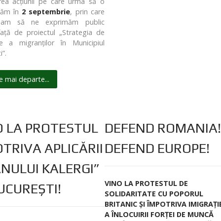
rea acțiunii pe care urma să o
răm în
2 septembrie
, prin care
onam să ne exprimăm public
față de proiectul „Strategia de
ne a migranților în Municipiul
”.
e mai departe...
O LA PROTESTUL
DEFEND ROMANIA!
TRIVA APLICĂRII
DEFEND EUROPE!
ANULUI KALERGI”
VINO LA PROTESTUL DE
UCUREȘTI!
SOLIDARITATE CU POPORUL
BRITANIC ȘI ÎMPOTRIVA IMIGRAȚIE
A ÎNLOCUIRII FORȚEI DE MUNCĂ