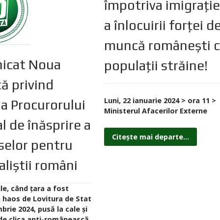
împotriva imigrației
a înlocuirii forței d
muncă românești 
icat Noua
populații străine!
ă privind
Luni, 22 ianuarie 2024 > ora 11 >
ia Procurorului
Ministerul Afacerilor Externe
l de înăsprire a
Citește mai departe...
elor pentru
aliștii români
ile, când țara a fost
n haos de Lovitura de Stat
brie 2024, pusă la cale și
 de clica anti-românească