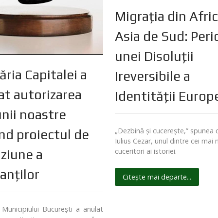
Migrația din Afric
Asia de Sud: Peri
unei Disoluții
ăria Capitalei a
Ireversibile a
at autorizarea
Identității Euro
unii noastre
„Dezbină și cucerește,” spunea
ind proiectul de
Iulius Cezar, unul dintre cei mai 
uziune a
cuceritori ai istoriei.
anților
Citește mai departe...
 Municipiului București a anulat