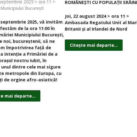
 septembrie 2025 > ora 11 >
ROMÂNEȘTI CU POPULAȚII SRĂIN
 Municipiului București
Joi, 22 august 2024 > ora 11 >
2 septembrie 2025, vă invităm
Ambasada Regatului Unit al Mari
festăm de la ora 11:00 în
Britanii și al Irlandei de Nord
măriei Municipiului București,
e noi, bucureștenii, să ne
Citește mai departe...
m împotrivirea față de
a intenție a Primăriei de a
rașul nostru iubit, în
 unul dintre cele mai sigure
tite metropole din Europa, cu
ți de orgine afro-asiatică!
te mai departe...