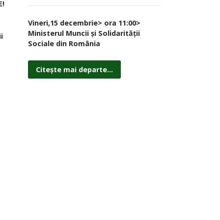
E!
Vineri,15 decembrie> ora 11:00>
Ministerul Muncii și Solidarității
i
Sociale din România
Citește mai departe...