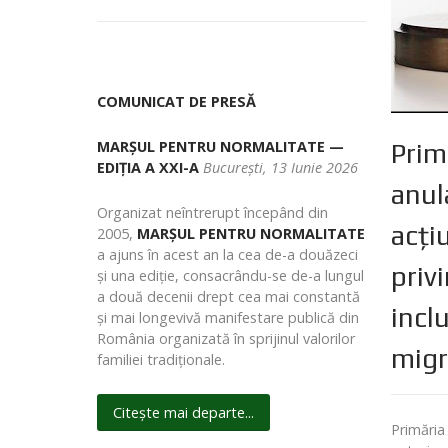
COMUNICAT DE PRESĂ
MARȘUL PENTRU NORMALITATE —
Prim
EDIȚIA A XXI-A
București, 13 Iunie 2026
anul
Organizat neîntrerupt începând din
acți
2005,
MARȘUL PENTRU NORMALITATE
a ajuns în acest an la cea de-a douăzeci
priv
și una ediție, consacrându-se de-a lungul
a două decenii drept cea mai constantă
incl
și mai longevivă manifestare publică din
România organizată în sprijinul valorilor
migr
familiei tradiționale.
Citește mai departe...
Primăria