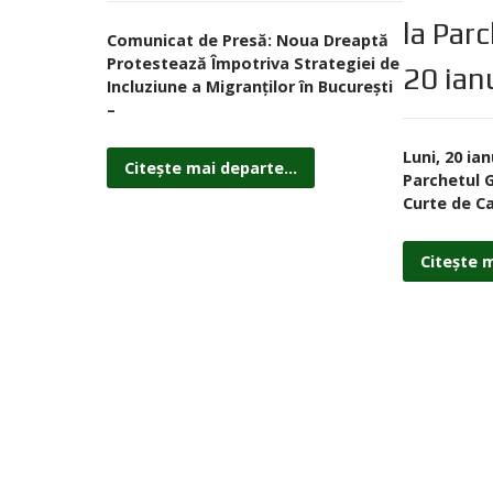
la Par
Comunicat de Presă: Noua Dreaptă
Protestează Împotriva Strategiei de
20 ian
Incluziune a Migranților în București
–
Luni, 20 ia
Citește mai departe...
Parchetul G
Curte de C
Citește m