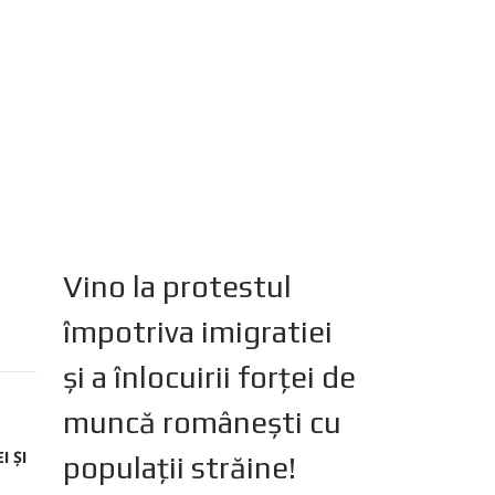
Vino la protestul
împotriva imigratiei
și a înlocuirii forței de
muncă românești cu
I ȘI
populații străine!