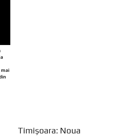
n
la
 mai
din
Timișoara: Noua