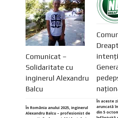
Comun
Dreapt
intenț
Comunicat –
Genera
Solidaritate cu
pedeps
inginerul Alexandru
națion
Balcu
În aceste z
aruncată î
În România anului 2025, inginerul
din 5 octom
Alexandru Balcu – profesionist de
înfăptuită