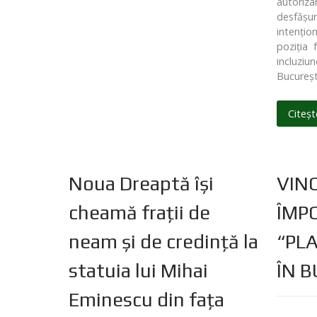
autoriza
desfășu
intenți
poziția 
incluziu
București
Citeșt
Noua Dreaptă își
VIN
cheamă frații de
ÎMPO
neam și de credință la
“PL
statuia lui Mihai
ÎN B
Eminescu din fața