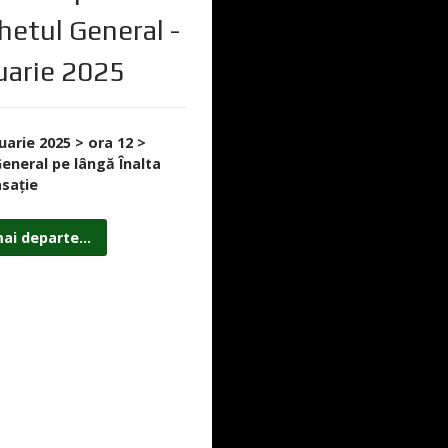
chetul General -
uarie 2025
nuarie 2025 > ora 12 >
eneral pe lângă Înalta
asație
ai departe...