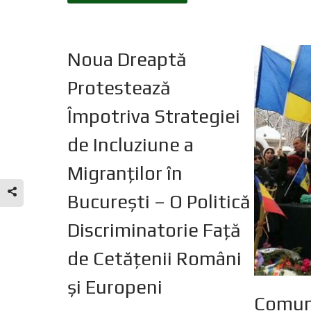
Noua Dreaptă
Protestează
Împotriva Strategiei
de Incluziune a
Migranților în
București – O Politică
Discriminatorie Față
de Cetățenii Români
și Europeni
Comuni