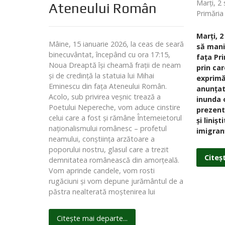
Marți, 2
Ateneului Român
Primăria
Marți, 
Mâine, 15 ianuarie 2026, la ceas de seară
să mani
binecuvântat, începând cu ora 17:15,
fața Pri
Noua Dreaptă își cheamă frații de neam
prin car
și de credință la statuia lui Mihai
exprimă
Eminescu din fața Ateneului Român.
anunțat
Acolo, sub privirea veșnic trează a
inunda o
Poetului Nepereche, vom aduce cinstire
prezent
celui care a fost și rămâne Întemeietorul
și liniș
naționalismului românesc – profetul
imigran
neamului, conștiința arzătoare a
poporului nostru, glasul care a trezit
Citeș
demnitatea românească din amorțeală.
Vom aprinde candele, vom rosti
rugăciuni și vom depune jurământul de a
păstra nealterată moștenirea lui
Citește mai departe...