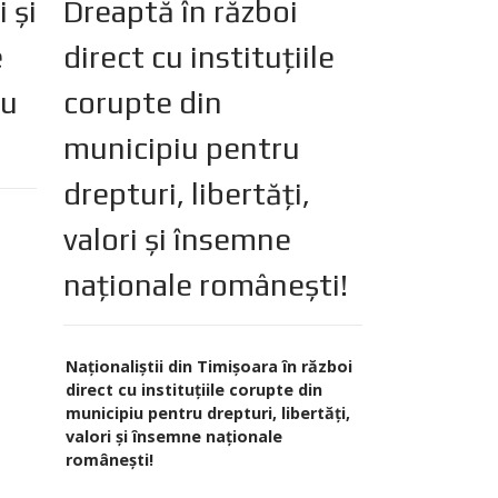
 și
Dreaptă în război
e
direct cu instituțiile
cu
corupte din
municipiu pentru
drepturi, libertăți,
valori și însemne
naționale românești!
Naționaliștii din Timișoara în război
direct cu instituțiile corupte din
municipiu pentru drepturi, libertăți,
valori și însemne naționale
românești!