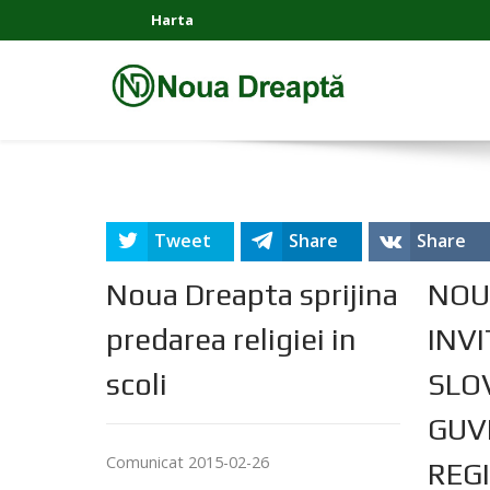
Harta
Tweet
Share
Share
Noua Dreapta sprijina
NOU
predarea religiei in
INVI
scoli
SLO
GUV
Comunicat 2015-02-26
REG