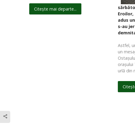
sărbător
Citește mai departe...
Eroilor
adus un
s-au jer
demnita
Astfel, 
un mesaj
Ostaşulu
oraşului
urlă din
Citeșt