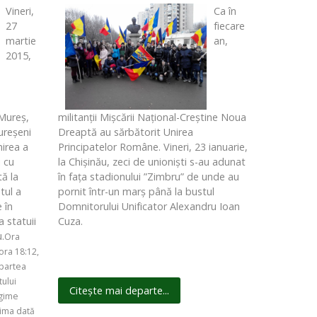
Vineri,
Ca în
27
fiecare
martie
an,
2015,
 Mureș,
militanții Mișcării Național-Creștine Noua
ureşeni
Dreaptă au sărbătorit Unirea
nirea a
Principatelor Române. Vineri, 23 ianuarie,
i cu
la Chișinău, zeci de unioniști s-au adunat
ă la
în fața stadionului ”Zimbru” de unde au
tul a
pornit într-un marș până la bustul
 în
Domnitorului Unificator Alexandru Ioan
a statuii
Cuza.
.
Ora
ora 18:12,
 partea
tului
Citește mai departe...
egime
rima dată