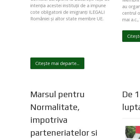
intenţia acestei instituţii de a impune
au organ
cote obligatorii de imigranţi ILEGALI
centrul 
României şi altor state membre UE.
mai a.c.,
Citeșt
Citește mai departe...
Marsul pentru
De 1 
Normalitate,
lupt
impotriva
parteneriatelor si