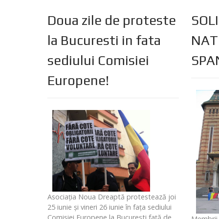
Doua zile de proteste
SOLI
la Bucuresti in fata
NAT
sediului Comisiei
SPAN
Europene!
Asociaţia Noua Dreaptă protestează joi
25 iunie şi vineri 26 iunie în faţa sediului
Comisiei Europene la Bucureşti faţă de
Membrii 