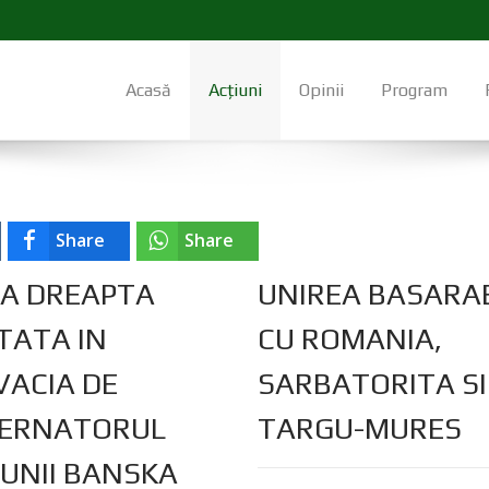
Acasă
Acțiuni
Opinii
Program
Share
Share
A DREAPTA
UNIREA BASARAB
TATA IN
CU ROMANIA,
VACIA DE
SARBATORITA SI
ERNATORUL
TARGU-MURES
IUNII BANSKA