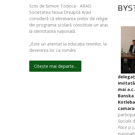
Scris de Simion Todoca - ARAD.
BYS
Societatea Noua Dreaptă Arad
consideră că eliminarea orelor de religie
din programa şcolară constituie un atac
la identitatea naţională.
„Este un atentat la educaţia tinerilor, la
devenirea lor ca români.
Citește mai departe...
delegaţ
invitată
mai a.c
Banska 
Kotleba
camara
participa
Sociale
d
Pace şi L
europarl