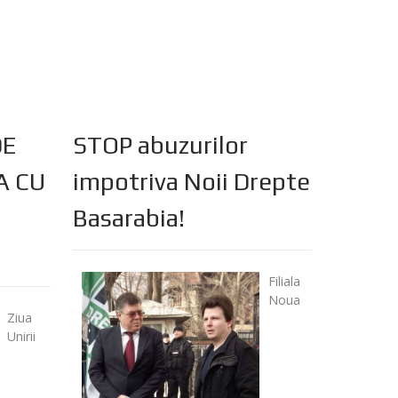
DE
STOP abuzurilor
A CU
impotriva Noii Drepte
Basarabia!
Filiala
Noua
Ziua
Unirii