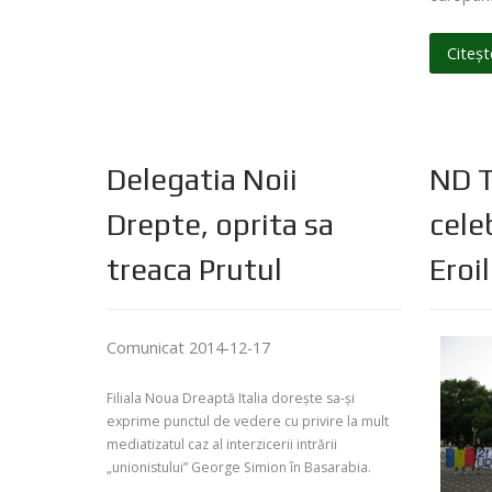
Citeșt
Delegatia Noii
ND T
Drepte, oprita sa
cele
treaca Prutul
Eroi
Comunicat 2014-12-17
Filiala Noua Dreaptă Italia dorește sa-și
exprime punctul de vedere cu privire la mult
mediatizatul caz al interzicerii intrării
„unionistului” George Simion în Basarabia.