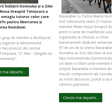
ii Înălţării Domnului şi a Zilei
, Noua Dreaptă Timişoara a
Basarabiei cu Patria-Mamă Rom
 omagiu tuturor celor care
fost sărbatorită vineri 27 martie
tfit pentru libertatea şi
membrii filialei Noua Dreaptă B
tea României.
printr-o serie de manifestări uni
organizate la Chisinău si Orhei.
un grup de membri a desfăşurat
Evenimentele dedicate aniversări
 sugestiv la Monumentul
97 de ani de la Unirea Basarabie
i Necunoscut din centrul
România au fost deschise la ora 
 Timişoara: ”21 Mai – Sângele lor
fața monumentului Domnitorulu
 morminte”.
cel Mare si Sfant unde membrii 
Drepte Basarabia si membrii alt
e mai departe...
miscări componente ale Consiliulu
au rostit discursuri, poezii și au
cântece patriotice.
Citește mai departe...