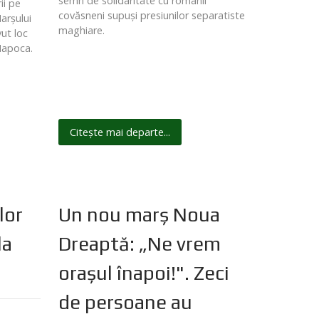
semn de solidaritate cu românii
ii pe
covăsneni supuşi presiunilor separatiste
Marşului
maghiare.
ut loc
-Napoca.
Citește mai departe...
lor
Un nou marş Noua
la
Dreaptă: „Ne vrem
oraşul înapoi!". Zeci
de persoane au