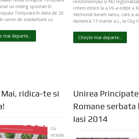
revizionismului şi NU regionalizăr
izat un miting spontan în
criterii etnice la a VII-a ediţie a 
oraşului Timişoara în data de 20
Memorial Avram Iancu, care a av
 în semn de solidaritate cu
duminică 15 martie a.c., la Cluj
e mai departe...
Citește mai departe...
Mai, ridica-te si
Unirea Principate
a!
Romane serbata 
Iasi 2014
Cu
ocazia