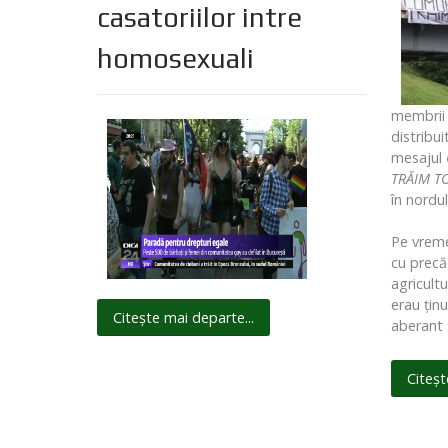
casatoriilor intre
homosexuali
membrii 
distribui
mesajul
TRĂIM T
în nordul
Pe vreme
cu precăd
agricultu
erau ţinu
Citește mai departe...
aberant ş
Citeșt