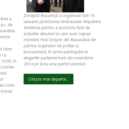
Dreaptă Bucureşti a organizat luni 19
ânia a
ianuarie pichetarea Ambasadei Republicii
 a.c. de
Moldova pentru a protesta faţă de
asarabia
acţiunile abuzive la care sunt supuşi
oniste
membrii Noii Drepte din Basarabia din
partea organelor de poliţie şi
i celor
procuratură, în urma participării la
i cu
alegerile parlamentare din noiembrie
10.00, în
2014 pe lista unui partid unionist.
i Stefan
Noii
or
Citește mai departe...
i Unirii
 intonat