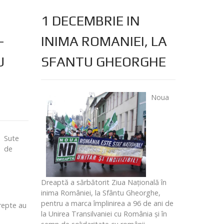
1 DECEMBRIE IN
-
INIMA ROMANIEI, LA
U
SFANTU GHEORGHE
Noua
Sute
de
Dreaptă a sărbătorit Ziua Naţională în
inima României, la Sfântu Gheorghe,
pentru a marca împlinirea a 96 de ani de
Drepte au
la Unirea Transilvaniei cu România şi în