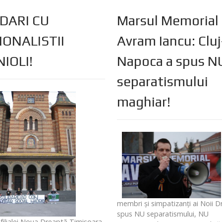
DARI CU
Marsul Memorial
IONALISTII
Avram Iancu: Cluj
IOLI!
Napoca a spus N
separatismului
maghiar!
membri şi simpatizanţi ai Noii 
spus NU separatismului, NU
filialei Noua Dreaptă Timişoara