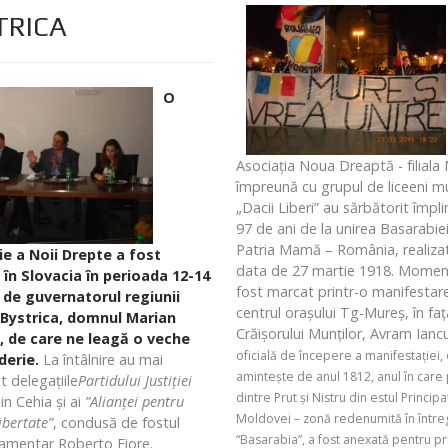
TRICA
O
Asociația Noua Dreaptă - filiala
împreună cu grupul de liceeni m
„Dacii Liberi” au sărbătorit împli
97 de ani de la unirea Basarabie
Patria Mamă – România, realizat
ie a Noii Drepte a fost
data de 27 martie 1918. Momen
 în Slovacia în perioada 12-14
fost marcat printr-o manifestare
. de guvernatorul regiunii
centrul orașului Tg-Mureş, în faț
Bystrica, domnul Marian
Crăișorului Munților, Avram Iancu
, de care ne leagă o veche
oficială de începere a manifestaţiei, 
derie.
La întâlnire au mai
aminteşte de anul 1812, anul în care
t delegaţiile
Partidului Justiţiei
dintre Prut şi Nistru din estul Principa
in Cehia şi ai
”Alianţei pentru
Moldovei – zonă redenumită în într
ibertate”
, condusă de fostul
“Basarabia”, a fost anexată pentru p
amentar Roberto Fiore.