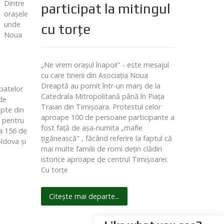
Dintre
participat la mitingul
oraşele
unde
cu torţe
Noua
„Ne vrem oraşul înapoi!" - este mesajul
cu care tinerii din Asociaţia Noua
Dreaptă au pornit într-un marş de la
patelor
Catedrala Mitropolitană până în Piaţa
de
Traian din Timişoara. Protestul celor
epte din
aproape 100 de persoane participante a
e pentru
fost faţă de aşa-numita „mafie
 a 156 de
ţigănească" , făcând referire la faptul că
oldova şi
mai multe familii de romi deţin clădiri
istorice aproape de centrul Timişoarei.
Cu torţe
Citește mai departe...