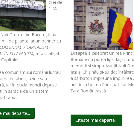
zilei de
1 Mai,
Noii Drepte din Bucureşti au
t mii de pliante iar un banner cu
COMUNISM / CAPITALISM -
Dreaptă a celebrat Unirea Princi
OT ÎN SCLAVAGISM
, a fost afişat
Române nu putea lipsi Iaşiul, un
 Capitalei.
membrii şi simpatizanţii Noii Dr
Iaşi şi Chişinău şi-au dat întâlnir
a comunismului românii lucrau
a sărbători împreună împlinirea
ere în fabrici, uzine sau
ani de la Unirea Principatelor M
ră, iar în ciuda muncii depuse
Ţara Românească.
ţi în sărăcie de un sistem
i tiranic.
e mai departe...
Citește mai departe...