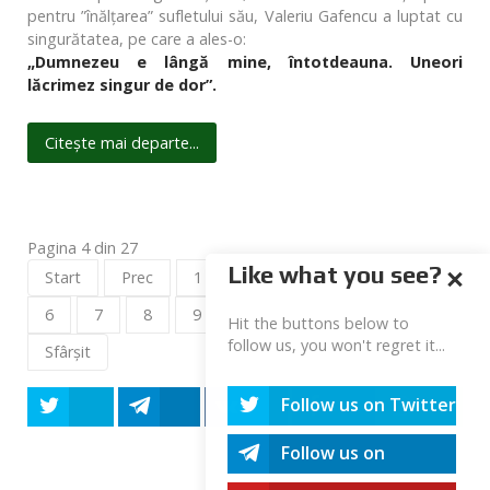
pentru ”înălțarea” sufletului său, Valeriu Gafencu a luptat cu
singurătatea, pe care a ales-o:
„Dumnezeu e lângă mine, întotdeauna. Uneori
lăcrimez singur de dor”.
Citește mai departe...
Pagina 4 din 27
Like what you see?
Start
Prec
1
2
3
4
5
6
7
8
9
10
Mai departe
Hit the buttons below to
follow us, you won't regret it...
Sfârșit
Follow us on Twitter
Tweet
Share
Share
Share
Share
Follow us on
Telegram