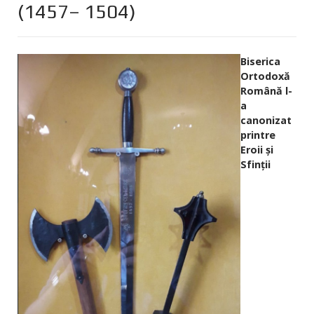
(1457– 1504)
Biserica
Ortodoxă
Română l-
a
canonizat
printre
Eroii și
Sfinții