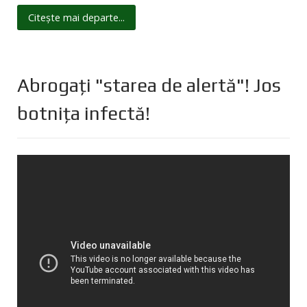
Citește mai departe...
Abrogați "starea de alertă"! Jos
botnița infectă!