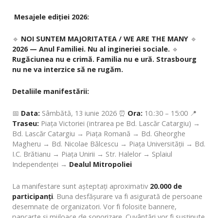
Mesajele ediției 2026:
🔹
NOI SUNTEM MAJORITATEA / WE ARE THE MANY
🔹
2026 — Anul Familiei. Nu al ingineriei sociale.
🔹
Rugăciunea nu e crimă. Familia nu e ură. Strasbourg
nu ne va interzice să ne rugăm.
Detaliile manifestării:
📅
Data:
Sâmbătă, 13 iunie 2026 ⏰
Ora:
10.:30 – 15:00 📍
Traseu:
Piața Victoriei (intrarea pe Bd. Lascăr Catargiu) →
Bd. Lascăr Catargiu → Piața Romană → Bd. Gheorghe
Magheru → Bd. Nicolae Bălcescu → Piața Universității → Bd.
I.C. Brătianu → Piața Unirii → Str. Halelor → Splaiul
Independenței →
Dealul Mitropoliei
La manifestare sunt așteptați aproximativ
20.000 de
participanți
. Buna desfășurare va fi asigurată de persoane
desemnate de organizatori. Vor fi folosite bannere,
pancarte și mijloace de sonorizare. Cuvântări vor fi susținute