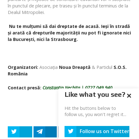
în punctul de plecare, pe traseu și în punctul terminus de la
Dealul Mitropoliei.
Nu te mulțumi să dai dreptate de acasă.
Ieși în stradă
și arată că drepturile majorității nu pot fi ignorate nici
la București, nici la Strasbourg.
Organizatori:
Asociația
Noua Dreaptă
& Partidul
S.O.S.
România
Contact presă:
Constantin Nechita | 0727.049.940
Like what you see?
Hit the buttons below to
follow us, you won't regret it...
Follow us on Twitter