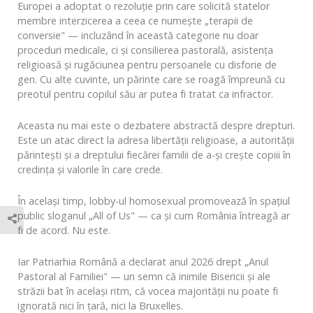
Europei a adoptat o rezoluție prin care solicită statelor
membre interzicerea a ceea ce numește „terapii de
conversie" — incluzând în această categorie nu doar
proceduri medicale, ci și consilierea pastorală, asistența
religioasă și rugăciunea pentru persoanele cu disforie de
gen. Cu alte cuvinte, un părinte care se roagă împreună cu
preotul pentru copilul său ar putea fi tratat ca infractor.
Aceasta nu mai este o dezbatere abstractă despre drepturi.
Este un atac direct la adresa libertății religioase, a autorității
părintești și a dreptului fiecărei familii de a-și crește copiii în
credința și valorile în care crede.
În același timp, lobby-ul homosexual promovează în spațiul
public sloganul „All of Us" — ca și cum România întreagă ar
fi de acord. Nu este.
Iar Patriarhia Română a declarat anul 2026 drept „Anul
Pastoral al Familiei" — un semn că inimile Bisericii și ale
străzii bat în același ritm, că vocea majorității nu poate fi
ignorată nici în țară, nici la Bruxelles.