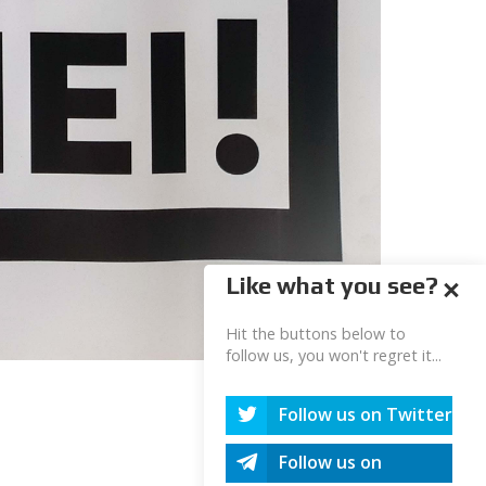
Like what you see?
Hit the buttons below to
follow us, you won't regret it...
Follow us on Twitter
Follow us on