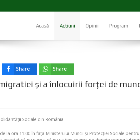
Acasă
Acțiuni
Opinii
Program
Share
Share
migratiei și a înlocuirii forței de mu
olidarității Sociale din România
 la ora 11:00 în fața Ministerului Muncii și Protecției Sociale pentr
e-a anunțat că nu numai că nu va ține seama de dorința poporului român