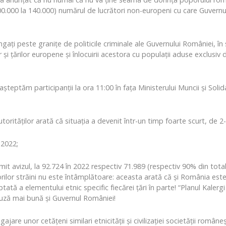
 100.000 la 140.000) numărul de lucrători non-europeni cu care Guver
ți peste granițe de politicile criminale ale Guvernului României, în 
 și țărilor europene și înlocuirii acestora cu populații aduse exclusiv d
șteptăm participanții la ora 11:00 în fața Ministerului Muncii și Solida
rităților arată că situația a devenit într-un timp foarte scurt, de 2-
 2022;
mit avizul, la 92.724 în 2022 respectiv 71.989 (respectiv 90% din tota
ătorilor străini nu este întâmplătoare: aceasta arată că și România est
ptată a elementului etnic specific fiecărei țări în parte! “Planul Kalerg
uză mai bună și Guvernul României!
jare unor cetățeni similari etnicității și civilizației societății române