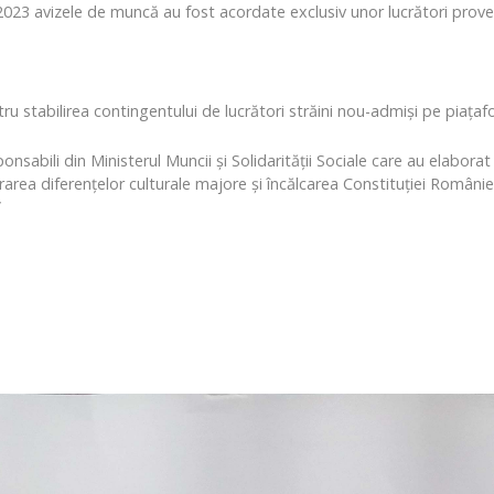
2023 avizele de muncă au fost acordate exclusiv unor lucrători proveniț
u stabilirea contingentului de lucrători străini nou-admişi pe piaţaf
responsabili din Ministerul Muncii și Solidarității Sociale care au ela
area diferențelor culturale majore și încălcarea Constituției Românie
”