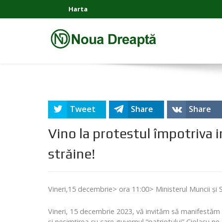
Harta
Tweet
Share
Share
Vino la protestul împotriva i
străine!
Vineri,15 decembrie> ora 11:00> Ministerul Muncii și S
Vineri, 15 decembrie 2023, vă invităm să manifestăm de
și nesimțirea cu care guvernul “patriotului” Ciolacu n