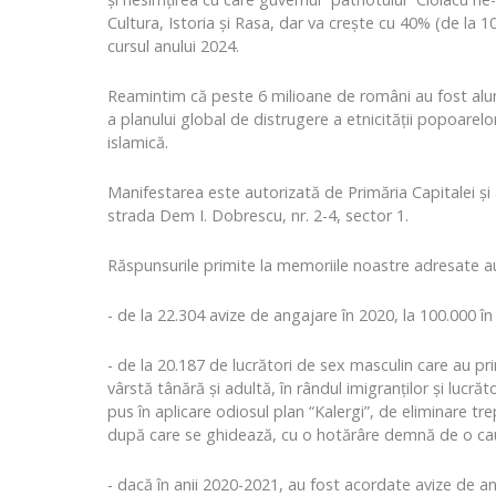
Cultura, Istoria și Rasa, dar va crește cu 40% (de la
cursul anului 2024.
Reamintim că peste 6 milioane de români au fost alunga
a planului global de distrugere a etnicității popoarelor
islamică.
Manifestarea este autorizată de Primăria Capitalei și a
strada Dem I. Dobrescu, nr. 2-4, sector 1.
Răspunsurile primite la memoriile noastre adresate auto
- de la 22.304 avize de angajare în 2020, la 100.000 în
- de la 20.187 de lucrători de sex masculin care au pri
vârstă tânără și adultă, în rândul imigranților și lucr
pus în aplicare odiosul plan “Kalergi”, de eliminare tre
după care se ghidează, cu o hotărâre demnă de o ca
- dacă în anii 2020-2021, au fost acordate avize de anga