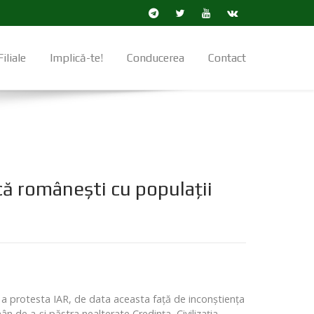
Filiale
Implică-te!
Conducerea
Contact
ncă românești cu populații
u a protesta IAR, de data aceasta față de inconștiența
 de a-și păstra nealterate Credința, Civilizația,