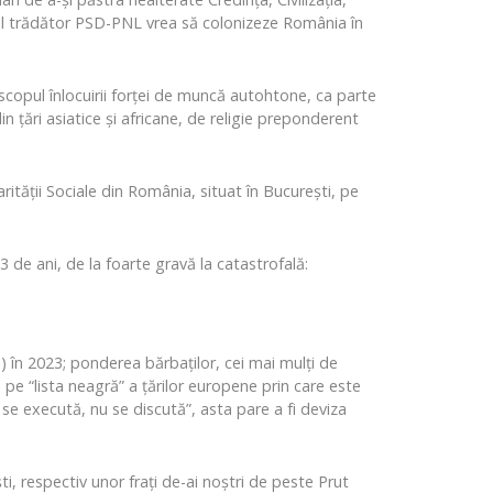
nul trădător PSD-PNL vrea să colonizeze România în
scopul înlocuirii forței de muncă autohtone, ca parte
in țări asiatice și africane, de religie preponderent
rității Sociale din România, situat în București, pe
3 de ani, de la foarte gravă la catastrofală:
l) în 2023; ponderea bărbaților, cei mai mulți de
e pe “lista neagră” a țărilor europene prin care este
i se execută, nu se discută”, asta pare a fi deviza
ști, respectiv unor frați de-ai noștri de peste Prut