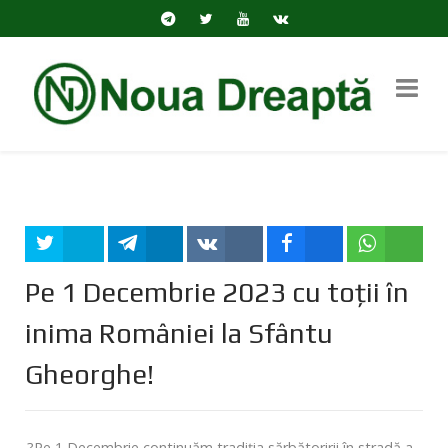
Tweet
Share
Share
Share
Share
Pe 1 Decembrie 2023 cu toții în
inima României la Sfântu
Gheorghe!
?Pe 1 Decembrie continuăm tradiția sărbătoririi în stradă a