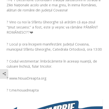
Zilei Naționale acolo unde e mai greu, în inima României,
alături de românii din județul Covasna!
? Vino cu noi la Sfântu Gheorghe să arătăm că așa-zisul
"ținut secuiesc" a fost, este și veșnic va rămâne PĂMÂNT
ROMÂNESC!??❤️
? Locul și ora începerii manifestării: Județul Covasna,
municipiul Sfântu Gheorghe, Catedrala Ortodoxă, ora 13:00
? Codul vestimentar: îmbrăcăminte în aceeași nuanță, de
culoare închisă, fular tricolor.
? www.NouaDreapta.org
? t.me/nouadreapta