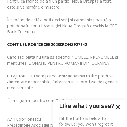
Pentru că înainte de a fi un partid, Noua Dreaptă a fost,
este și va rămâne o mișcare.
Începând de astăzi poți deci sprijini campania noastră și
poți dona în contul Asociației Noua Dreaptă deschis la CEC
Bank Colentina:
CONT LEI: RO54CECEB20230RON3927642
Când faci plata nu uita să specifici NUMELE, PRENUMELE și
mențiunea: DONAŢIE PENTRU ROMÂNII DIN UCRAINA.
Cu ajutorul tău vom putea achiziționa mai multe produse
alimentare neperisabile, îmbrăcăminte, produse de igienă și
medicamente.
Îți mulțumim pentru contribuția ta!
Like what you see?
Hit the buttons below to
Av. Tudor Ionescu
follow us, you won't regret it...
Președintele Asociației Noua Dreaptă