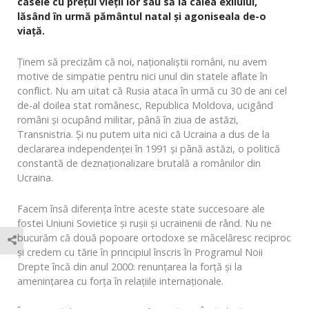
casele cu prețul vieții lor sau să ia calea exilului,
lăsând în urmă pământul natal și agoniseala de-o
viață.
Ținem să precizăm că noi, naționaliștii români, nu avem
motive de simpatie pentru nici unul din statele aflate în
conflict. Nu am uitat că Rusia ataca în urmă cu 30 de ani cel
de-al doilea stat românesc, Republica Moldova, ucigând
români și ocupând militar, până în ziua de astăzi,
Transnistria. Și nu putem uita nici că Ucraina a dus de la
declararea independenței în 1991 și până astăzi, o politică
constantă de deznaționalizare brutală a românilor din
Ucraina.
Facem însă diferența între aceste state succesoare ale
fostei Uniuni Sovietice și rușii și ucrainenii de rând. Nu ne
bucurăm că două popoare ortodoxe se măcelăresc reciproc
și credem cu tărie în principiul înscris în Programul Noii
Drepte încă din anul 2000: renunțarea la forță și la
amenințarea cu forța în relațiile internaționale.