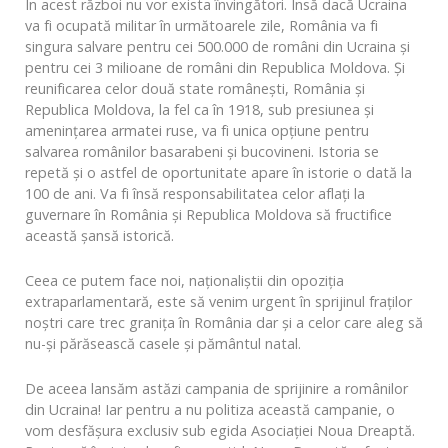
În acest război nu vor exista învingători. Însă dacă Ucraina
va fi ocupată militar în următoarele zile, România va fi
singura salvare pentru cei 500.000 de români din Ucraina și
pentru cei 3 milioane de români din Republica Moldova. Și
reunificarea celor două state românești, România și
Republica Moldova, la fel ca în 1918, sub presiunea și
amenințarea armatei ruse, va fi unica opțiune pentru
salvarea românilor basarabeni și bucovineni. Istoria se
repetă și o astfel de oportunitate apare în istorie o dată la
100 de ani. Va fi însă responsabilitatea celor aflați la
guvernare în România și Republica Moldova să fructifice
această șansă istorică.
Ceea ce putem face noi, naționaliștii din opoziția
extraparlamentară, este să venim urgent în sprijinul fraților
noștri care trec granița în România dar și a celor care aleg să
nu-și părăsească casele și pământul natal.
De aceea lansăm astăzi campania de sprijinire a românilor
din Ucraina! Iar pentru a nu politiza această campanie, o
vom desfășura exclusiv sub egida Asociației Noua Dreaptă.