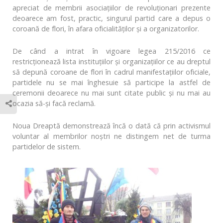
apreciat de membrii asociaţiilor de revoluţionari prezente
deoarece am fost, practic, singurul partid care a depus o
coroană de flori, în afara oficialităţilor şi a organizatorilor.
De când a intrat în vigoare legea 215/2016 ce
restricţionează lista instituţiilor şi organizaţiilor ce au dreptul
să depună coroane de flori în cadrul manifestaţiilor oficiale,
partidele nu se mai înghesuie să participe la astfel de
ceremonii deoarece nu mai sunt citate public şi nu mai au
ocazia să-şi facă reclamă.
Noua Dreaptă demonstrează încă o dată că prin activismul
voluntar al membrilor noștri ne distingem net de turma
partidelor de sistem.