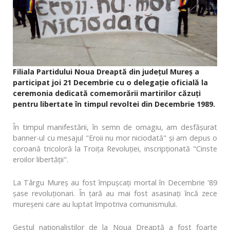
Filiala Partidului Noua Dreaptă din județul Mureş a
participat joi 21 Decembrie cu o delegație oficială la
ceremonia dedicată comemorării martirilor căzuţi
pentru libertate în timpul revoltei din Decembrie 1989.
În timpul manifestării, în semn de omagiu, am desfăşurat
banner-ul cu mesajul "Eroii nu mor niciodată" și am depus o
coroană tricoloră la Troiţa Revoluţiei, inscripţionată "Cinste
eroilor libertăţii".
La Târgu Mureş au fost împușcaţi mortal în Decembrie '89
şase revoluţionari. În ţară au mai fost asasinați încă zece
mureșeni care au luptat împotriva comunismului.
Gestul naţionaliștilor de la Noua Dreaptă a fost foarte