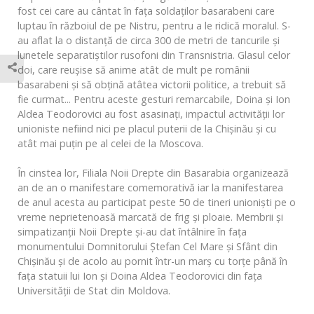
fost cei care au cântat în fața soldaților basarabeni care
luptau în războiul de pe Nistru, pentru a le ridică moralul. S-
au aflat la o distanță de circa 300 de metri de tancurile și
lunetele separatiștilor rusofoni din Transnistria. Glasul celor
doi, care reuşise să anime atât de mult pe românii
basarabeni şi să obţină atâtea victorii politice, a trebuit să
fie curmat... Pentru aceste gesturi remarcabile, Doina și Ion
Aldea Teodorovici au fost asasinați, impactul activității lor
unioniste nefiind nici pe placul puterii de la Chișinău și cu
atât mai puțin pe al celei de la Moscova.
În cinstea lor, Filiala Noii Drepte din Basarabia organizează
an de an o manifestare comemorativă iar la manifestarea
de anul acesta au participat peste 50 de tineri unioniști pe o
vreme neprietenoasă marcată de frig și ploaie. Membrii și
simpatizanții Noii Drepte și-au dat întâlnire în fața
monumentului Domnitorului Ștefan Cel Mare și Sfânt din
Chișinău și de acolo au pornit într-un marș cu torțe până în
fața statuii lui Ion și Doina Aldea Teodorovici din fața
Universității de Stat din Moldova.