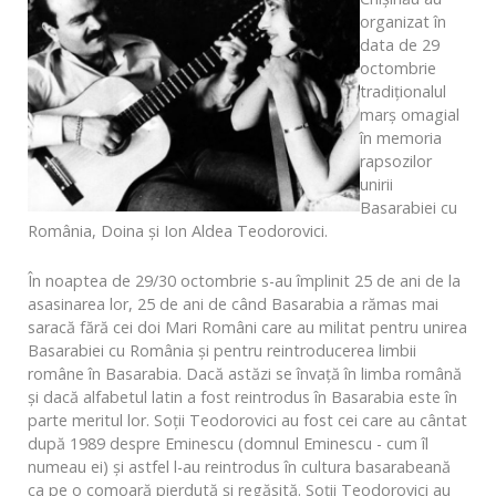
organizat în
data de 29
octombrie
tradiţionalul
marș omagial
în memoria
rapsozilor
unirii
Basarabiei cu
România, Doina și Ion Aldea Teodorovici.
În noaptea de 29/30 octombrie s-au împlinit 25 de ani de la
asasinarea lor, 25 de ani de când Basarabia a rămas mai
saracă fără cei doi Mari Români care au militat pentru unirea
Basarabiei cu România şi pentru reintroducerea limbii
române în Basarabia. Dacă astăzi se învaţă în limba română
şi dacă alfabetul latin a fost reintrodus în Basarabia este în
parte meritul lor. Soţii Teodorovici au fost cei care au cântat
după 1989 despre Eminescu (domnul Eminescu - cum îl
numeau ei) şi astfel l-au reintrodus în cultura basarabeană
ca pe o comoară pierdută şi regăsită. Soţii Teodorovici au