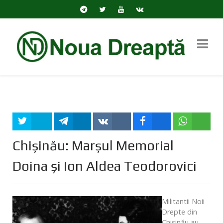
Tweet
Share
Share
Share
Share
Chișinău: Marșul Memorial
Doina și Ion Aldea Teodorovici
Militantii Noii
Drepte din
Chișinău au