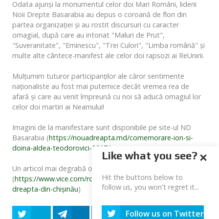
Odata ajunși la monumentul celor doi Mari Români, liderii
Noii Drepte Basarabia au depus o coroană de flori din
partea organizației și au rostit discursuri cu caracter
omagial, după care au intonat "Maluri de Prut",
"Suveranitate", "Eminescu", "Trei Culori", "Limba română" și
multe alte cântece-manifest ale celor doi rapsozi ai ReUnirii.
Mulțumim tuturor participanților ale căror sentimente
naționaliste au fost mai puternice decât vremea rea de
afară și care au venit împreună cu noi să aducă omagiul lor
celor doi martiri ai Neamului!
Imagini de la manifestare sunt disponibile pe site-ul ND
Basarabia (
https://nouadreapta.md/comemorare-ion-si-
doina-aldea-teodorovici-2017/
)
Like what you see?
Un articol mai degrabă obiectiv poate fi citit pe site-ul VICE
Hit the buttons below to
(
https://www.vice.com/ro/article/gyjyw9/marșul-nouă-
follow us, you won't regret it...
dreapta-din-chișinău
)
Follow us on Twitter