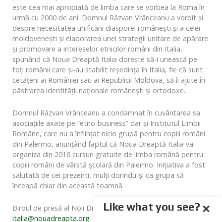
este cea mai apropiată de limba care se vorbea la Roma în
urmă cu 2000 de ani. Domnul Răzvan Vrânceanu a vorbit și
despre necesitatea unificării diasporei româneşti şi a celei
moldoveneşti şi elaborarea unei strategii unitare de apărare
şi promovare a intereselor etnicilor români din Italia,
spunând că Noua Dreaptă Italia doreşte să-i unească pe
toţi românii care şi-au stabilit reşedinţa în Italia, fie că sunt
cetăţeni ai României sau ai Republicii Moldova, să îi ajute în
păstrarea identităţii naţionale româneşti şi ortodoxe.
Domnul Răzvan Vrânceanu a condamnat în cuvântarea sa
asociaţiile axate pe ”etno-business” dar şi Institutul Limbii
Române, care nu a înființat nicio grupă pentru copiii români
din Palermo, anunțând faptul că Noua Dreaptă Italia va
organiza din 2016 cursuri gratuite de limba română pentru
copiii români de vârstă şcolară din Palermo. Inițiativa a fost
salutată de cei prezenti, mulți dorindu-și ca grupa să
înceapă chiar din această toamnă.
Like what you see?
Biroul de presă al Noii Drepte Italia
italia@nouadreapta.org