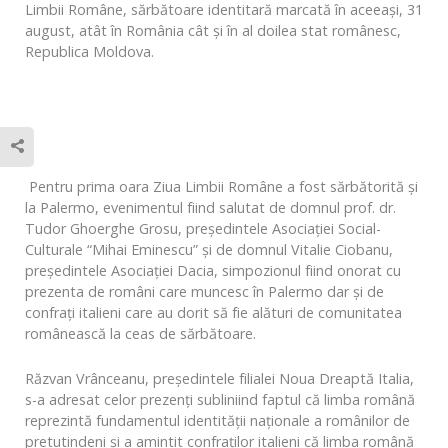
Limbii Române, sărbătoare identitară marcată în aceeași, 31
august, atât în România cât și în al doilea stat românesc,
Republica Moldova.
Pentru prima oara Ziua Limbii Române a fost sărbătorită și
la Palermo, evenimentul fiind salutat de domnul prof. dr.
Tudor Ghoerghe Grosu, președintele Asociației Social-
Culturale “Mihai Eminescu” și de domnul Vitalie Ciobanu,
președintele Asociației Dacia, simpozionul fiind onorat cu
prezenta de români care muncesc în Palermo dar și de
confrați italieni care au dorit să fie alături de comunitatea
românească la ceas de sărbătoare.
Răzvan Vrânceanu, președintele filialei Noua Dreaptă Italia,
s-a adresat celor prezenți subliniind faptul că limba română
reprezintă fundamentul identității naționale a românilor de
pretutindeni și a amintit confraților italieni că limba română