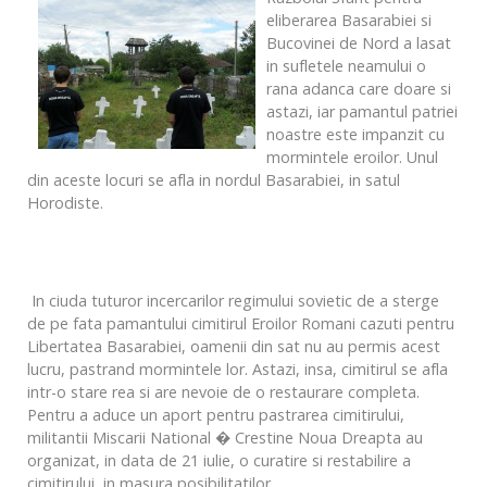
eliberarea Basarabiei si
Bucovinei de Nord a lasat
in sufletele neamului o
rana adanca care doare si
astazi, iar pamantul patriei
noastre este impanzit cu
mormintele eroilor. Unul
din aceste locuri se afla in nordul Basarabiei, in satul
Horodiste.
In ciuda tuturor incercarilor regimului sovietic de a sterge
de pe fata pamantului cimitirul Eroilor Romani cazuti pentru
Libertatea Basarabiei, oamenii din sat nu au permis acest
lucru, pastrand mormintele lor. Astazi, insa, cimitirul se afla
intr-o stare rea si are nevoie de o restaurare completa.
Pentru a aduce un aport pentru pastrarea cimitirului,
militantii Miscarii National � Crestine Noua Dreapta au
organizat, in data de 21 iulie, o curatire si restabilire a
cimitirului, in masura posibilitatilor.