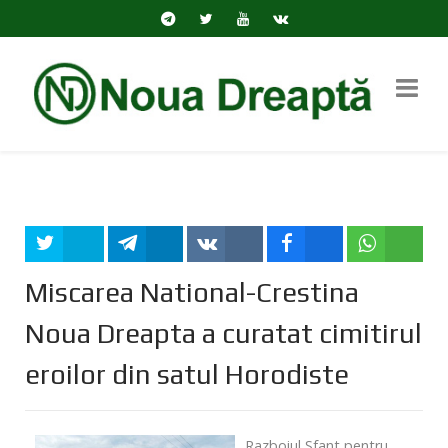
Tweet
Share
Share
Share
Share
Miscarea National-Crestina
Noua Dreapta a curatat cimitirul
eroilor din satul Horodiste
Razboiul Sfant pentru