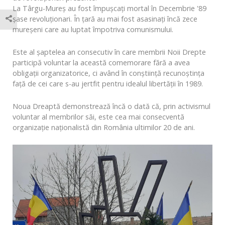
La Târgu-Mureş au fost împușcaţi mortal în Decembrie '89
şase revoluţionari. În ţară au mai fost asasinați încă zece
mureșeni care au luptat împotriva comunismului.
Este al șaptelea an consecutiv în care membrii Noii Drepte
participă voluntar la această comemorare fără a avea
obligații organizatorice, ci având în conștiință recunoștința
față de cei care s-au jertfit pentru idealul libertății în 1989.
Noua Dreaptă demonstrează încă o dată că, prin activismul
voluntar al membrilor săi, este cea mai consecventă
organizație naționalistă din România ultimilor 20 de ani.