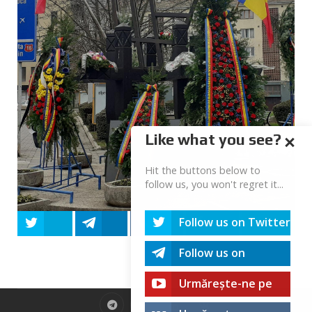
Like what you see?
Hit the buttons below to
follow us, you won't regret it...
Follow us on Twitter
Tweet
Share
Share
Share
Share
Follow us on
Telegram
Urmărește-ne pe
youtube!