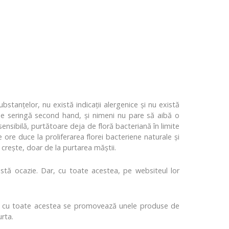
bstanţelor, nu există indicaţii alergenice şi nu există
 de seringă second hand, şi nimeni nu pare să aibă o
nsibilă, purtătoare deja de floră bacteriană în limite
ore duce la proliferarea florei bacteriene naturale şi
 creşte, doar de la purtarea măştii.
stă ocazie. Dar, cu toate acestea, pe websiteul lor
şi cu toate acestea se promovează unele produse de
rta.