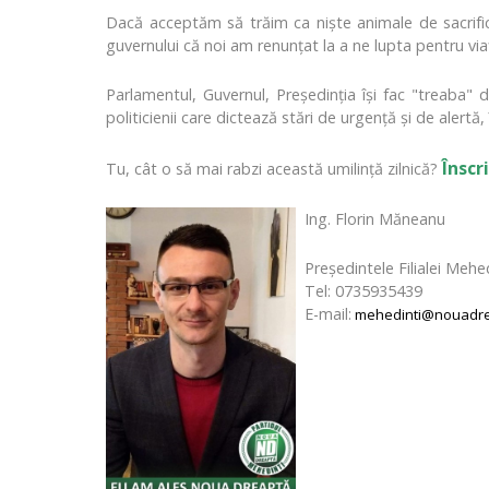
Dacă acceptăm să trăim ca niște animale de sacrificiu
guvernului că noi am renunțat la a ne lupta pentru vi
Parlamentul, Guvernul, Președinția își fac "treaba" 
politicienii care dictează stări de urgență și de alertă,
Înscr
Tu, cât o să mai rabzi această umilință zilnică?
Ing. Florin Măneanu
Președintele Filialei Mehe
Tel: 0735935439
E-mail:
mehedinti@nouadre