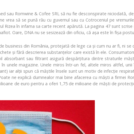
med sau Romwine & Cofee SRL să nu fie desconspirate niciodată, deşi
ne vrea să se pună rău cu guvernul sau cu Cotroceniul pe vremurile a
garul Rizea în infama sa carte recent apărută. La pagina 47 sunt scr
iot. Oare, DNA nu se sesizează din oficiu, că aşa este în fişa postul
 de business din România, protejată de lege ca şi cum nu ar fi, ni se 
hete şi fără descrierea substanţelor care există în ele. Consumatorul 
il absorbant sau filtrant asigură despărţitura dintre straturile mă
în unele magazine. Unele miros într-un fel, altele miros altfel, unii
nt) iar alţii spun că măştile însele sunt un motiv de infecţie respi
 Poate ne explică dumnealor mai bine afacerea cu măşti a firmei R
milioane de euro pentru a oferi 1,75 de milioane de măști de protecție