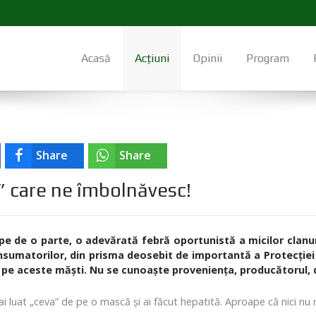
Acasă
Acțiuni
Opinii
Program
Share
Share
” care ne îmbolnăvesc!
pe de o parte, o adevărată febră oportunistă a micilor clanuri
consumatorilor, din prisma deosebit de importantă a Protecţie
lă pe aceste măşti. Nu se cunoaşte provenienţa, producătorul, di
 luat „ceva” de pe o mască şi ai făcut hepatită. Aproape că nici nu m