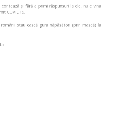
 contează şi fără a primi răspunsuri la ele, nu e vina
numit COVID19.
ar românii stau cască gura năpăsători (prin mască) la
ta!