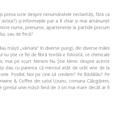
 presa scrie despre nenumăratele neclarităţi, fără ca
stea?) şi informaţiile par a fi chiar şi mai amănunţit
ise niste nume, prenume, apartenențe la partide precum
ui, sau de frică?
dau măşti „vărsate” în diverse pungi, din diverse mâini
nu ştie ce fel de fibră textilă e folosită, ce chimicale
ştii, mai pe scurt Nimeni Nu Ştie Nimic despre aceste
 îşi dau cu parerea că mirosul atât de urât vine de la
ratorie. Posibil. Noi pe cine să credem? Pe Bădălău? Pe
omwine & Coffee din satul Uzunu, comuna Călugăreni,
 (prețul unei măști fiind de 3 ori mai mare decât ar fi