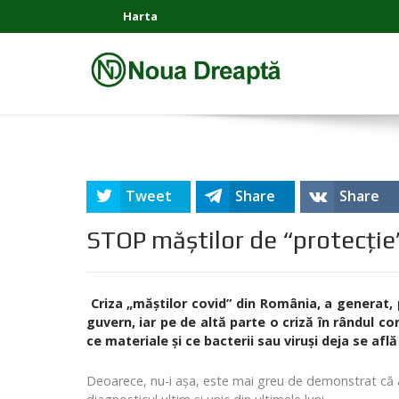
Harta
Tweet
Share
Share
STOP măștilor de “protecție
Criza „măştilor covid” din România, a generat, 
guvern, iar pe de altă parte o criză în rândul 
ce materiale şi ce bacterii sau viruşi deja se af
Deoarece, nu-i aşa, este mai greu de demonstrat că ai