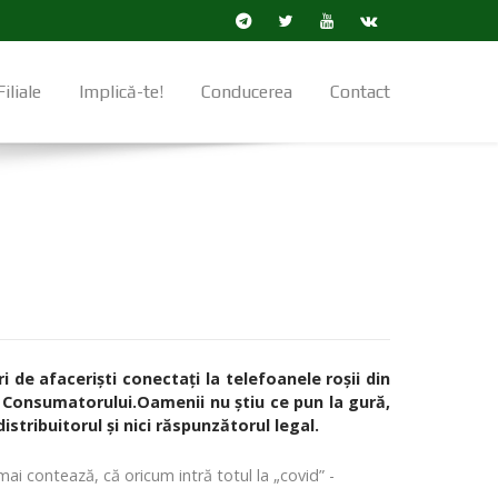
Filiale
Implică-te!
Conducerea
Contact
 de afacerişti conectaţi la telefoanele roşii din
i Consumatorului.Oamenii nu ştiu ce pun la gură,
stribuitorul şi nici răspunzătorul legal.
ai contează, că oricum intră totul la „covid” -