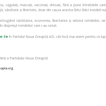
, cagulați, mascați, vaccinați, dresați, fără a pune întrebările care
ață, sănătate și libertate, doar din cauza acestui BAU-BAU invizibil 
distrugând sănătatea, economia, libertatea și viitorul românilor, i
 în disprețul românilor care i-au votat.
ie-te
în Partidul Noua Dreaptă AZI, cât încă mai avem pentru ce lup
dinți a Partidului Noua Dreaptă
apta.org