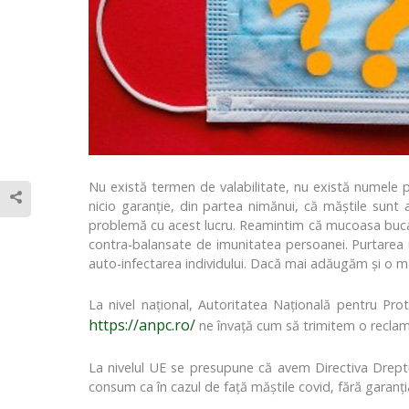
Nu există termen de valabilitate, nu există numele pro
nicio garanţie, din partea nimănui, că măştile sunt
problemă cu acest lucru. Reamintim că mucoasa bucală 
contra-balansate de imunitatea persoanei. Purtarea un
auto-infectarea individului. Dacă mai adăugăm şi o masc
La nivel naţional, Autoritatea Naţională pentru Pr
https://anpc.ro/
ne învaţă cum să trimitem o reclam
La nivelul UE se presupune că avem Directiva Drep
consum ca în cazul de faţă măştile covid, fără garanţ