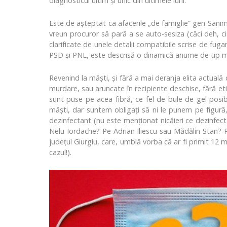
diagnosticul ultim şi unic din ultimele luni.
Este de aşteptat ca afacerile „de famiglie” gen Sani
vreun procuror să pară a se auto-sesiza (căci deh, ci
clarificate de unele detalii compatibile scrise de fu
PSD şi PNL, este descrisă o dinamică anume de tip maf
Revenind la măşti, şi fără a mai deranja elita actuală
murdare, sau aruncate în recipiente deschise, fără etic
sunt puse pe acea fibră, ce fel de bule de gel posib
măşti, dar suntem obligaţi să ni le punem pe figură, 
dezinfectant (nu este menţionat nicăieri ce dezinfecta
Nelu Iordache? Pe Adrian Iliescu sau Mădălin Stan?
județul Giurgiu, care, umblă vorba că ar fi primit 12 
cazul!).