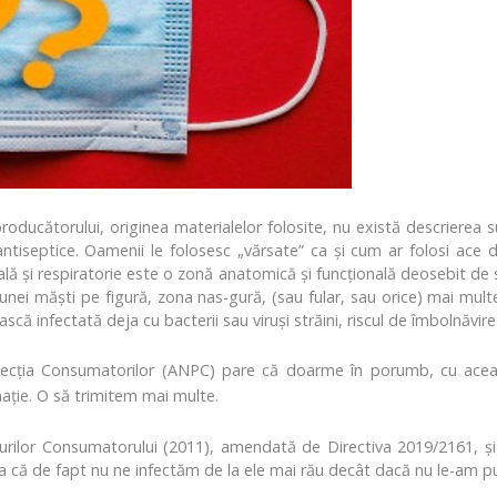
ducătorului, originea materialelor folosite, nu există descrierea su
 antiseptice. Oamenii le folosesc „vărsate” ca şi cum ar folosi ace
şi respiratorie este o zonă anatomică şi funcţională deosebit de se
ei măşti pe figură, zona nas-gură, (sau fular, sau orice) mai multe 
ă infectată deja cu bacterii sau viruşi străini, riscul de îmbolnăvire
otecţia Consumatorilor (ANPC) pare că doarme în porumb, cu acea
aţie. O să trimitem mai multe.
turilor Consumatorului (2011), amendată de Directiva 2019/2161, 
ia că de fapt nu ne infectăm de la ele mai rău decât dacă nu le-am pu