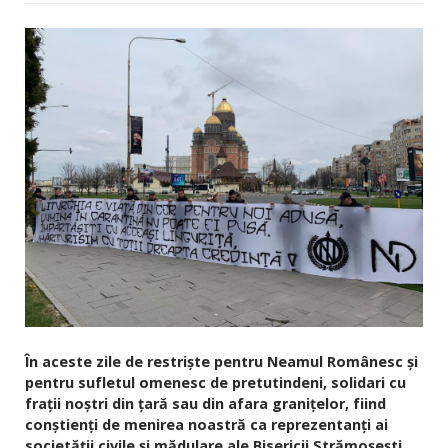
În aceste zile de restriște pentru Neamul Românesc și
pentru sufletul omenesc de pretutindeni, solidari cu
frații noștri din țară sau din afara granițelor, fiind
conștienți de menirea noastră ca reprezentanți ai
societății civile și mădulare ale Bisericii Strămoșești,