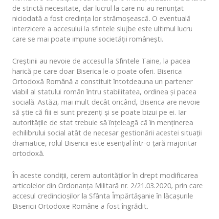
de strictă necesitate, dar lucrul la care nu au renunțat
niciodată a fost credința lor strămoșească. O eventuală
interzicere a accesului la sfintele slujbe este ultimul lucru
care se mai poate impune societății românești.
Creștinii au nevoie de accesul la Sfintele Taine, la pacea
harică pe care doar Biserica le-o poate oferi. Biserica
Ortodoxă Română a constituit întotdeauna un partener
viabil al statului român întru stabilitatea, ordinea și pacea
socială. Astăzi, mai mult decât oricând, Biserica are nevoie
să știe că fiii ei sunt prezenți și se poate bizui pe ei. Iar
autoritățile de stat trebuie să înțeleagă că în menținerea
echilibrului social atât de necesar gestionării acestei situații
dramatice, rolul Bisericii este esențial într-o țară majoritar
ortodoxă.
În aceste condiții, cerem autorităților în drept modificarea
articolelor din Ordonanța Militară nr. 2/21.03.2020, prin care
accesul credincioșilor la Sfânta Împărtășanie în lăcașurile
Bisericii Ortodoxe Române a fost îngrădit.