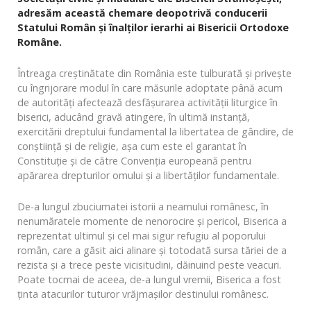
adresăm această chemare deopotrivă conducerii
Statului Român și înalților ierarhi ai Bisericii Ortodoxe
Române.
Întreaga creștinătate din România este tulburată și privește
cu îngrijorare modul în care măsurile adoptate până acum
de autorități afectează desfășurarea activității liturgice în
biserici, aducând gravă atingere, în ultimă instanță,
exercitării dreptului fundamental la libertatea de gândire, de
conștiință și de religie, așa cum este el garantat în
Constituție și de către Convenția europeană pentru
apărarea drepturilor omului și a libertăților fundamentale.
De-a lungul zbuciumatei istorii a neamului românesc, în
nenumăratele momente de nenorocire și pericol, Biserica a
reprezentat ultimul și cel mai sigur refugiu al poporului
român, care a găsit aici alinare și totodată sursa tăriei de a
rezista și a trece peste vicisitudini, dăinuind peste veacuri.
Poate tocmai de aceea, de-a lungul vremii, Biserica a fost
ținta atacurilor tuturor vrăjmașilor destinului românesc.