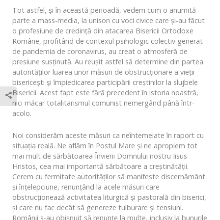
Tot astfel, și în această perioadă, vedem cum o anumită
parte a mass-media, la unison cu voci civice care și-au făcut
o profesiune de credință din atacarea Bisericii Ortodoxe
Române, profitând de contexul psihologic colectiv generat
de pandemia de coronavirus, au creat o atmosferă de
presiune susținută. Au reușit astfel să determine din partea
autorităților luarea unor măsuri de obstrucționare a vieții
bisericești și împiedicarea participării creștinilor la slujbele
Bisericii. Acest fapt este fără precedent în istoria noastră,
nici măcar totalitarismul comunist nemergând până într-
acolo.
Noi considerăm aceste măsuri ca neîntemeiate în raport cu
situația reală. Ne aflăm în Postul Mare și ne apropiem tot
mai mult de sărbătoarea Învierii Domnului nostru Iisus
Hristos, cea mai importantă sărbătoare a creștinătății.
Cerem cu fermitate autorităților să manifeste discernământ
și înțelepciune, renunțând la acele măsuri care
obstrucționează activitatea liturgică și pastorală din biserici,
și care nu fac decât să genereze tulburare și tensiuni.
Românii s-au obișnuit să renunțe la multe, inclusiv la bunurile