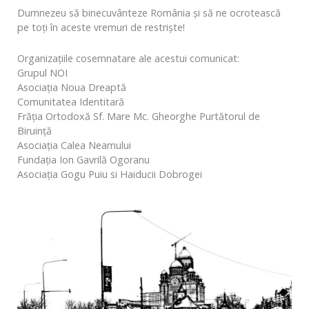
Dumnezeu să binecuvânteze România și să ne ocrotească
pe toți în aceste vremuri de restriște!
Organizațiile cosemnatare ale acestui comunicat:
Grupul NOI
Asociația Noua Dreaptă
Comunitatea Identitară
Frăția Ortodoxă Sf. Mare Mc. Gheorghe Purtătorul de
Biruință
Asociația Calea Neamului
Fundația Ion Gavrilă Ogoranu
Asociația Gogu Puiu si Haiducii Dobrogei