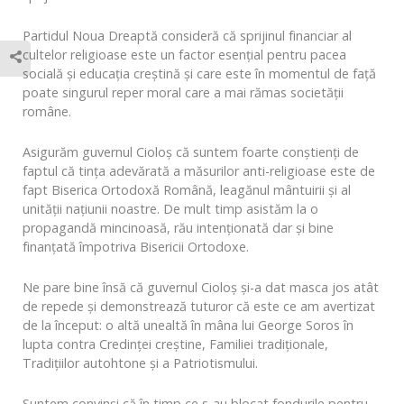
Partidul Noua Dreaptă consideră că sprijinul financiar al
cultelor religioase este un factor esenţial pentru pacea
socială şi educaţia creştină şi care este în momentul de faţă
poate singurul reper moral care a mai rămas societăţii
române.
Asigurăm guvernul Cioloş că suntem foarte conştienţi de
faptul că tinţa adevărată a măsurilor anti-religioase este de
fapt Biserica Ortodoxă Română, leagănul mântuirii şi al
unităţii naţiunii noastre. De mult timp asistăm la o
propagandă mincinoasă, rău intenţionată dar şi bine
finanţată împotriva Bisericii Ortodoxe.
Ne pare bine însă că guvernul Cioloş şi-a dat masca jos atât
de repede şi demonstrează tuturor că este ce am avertizat
de la început: o altă unealtă în mâna lui George Soros în
lupta contra Credinţei creştine, Familiei tradiţionale,
Tradiţiilor autohtone şi a Patriotismului.
Suntem convinşi că în timp ce s-au blocat fondurile pentru