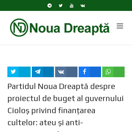
Tweet
Share
Share
Share
Share
Partidul Noua Dreaptă despre
proiectul de buget al guvernului
Cioloş privind finanţarea
cultelor: ateu şi anti-