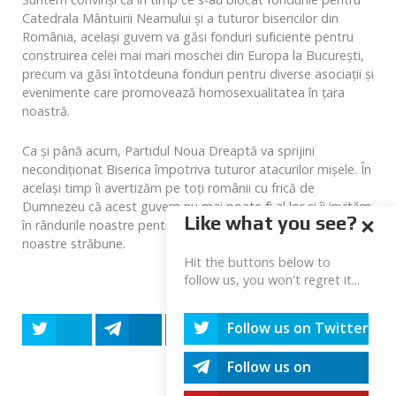
Catedrala Mântuirii Neamului şi a tuturor bisericilor din
România, acelaşi guvern va găsi fonduri suficiente pentru
construirea celei mai mari moschei din Europa la Bucureşti,
precum va găsi întotdeuna fonduri pentru diverse asociaţii şi
evenimente care promovează homosexualitatea în ţara
noastră.
Ca şi până acum, Partidul Noua Dreaptă va sprijini
necondiţionat Biserica împotriva tuturor atacurilor mişele. În
acelaşi timp îi avertizăm pe toţi românii cu frică de
Dumnezeu că acest guvern nu mai poate fi al lor şi îi invităm
Like what you see?
în rândurile noastre pentru apărarea Credinţei şi Bisericii
noastre străbune.
Hit the buttons below to
follow us, you won't regret it...
Biroul de Presa
Follow us on Twitter
Tweet
Share
Share
Share
Share
Follow us on
Telegram