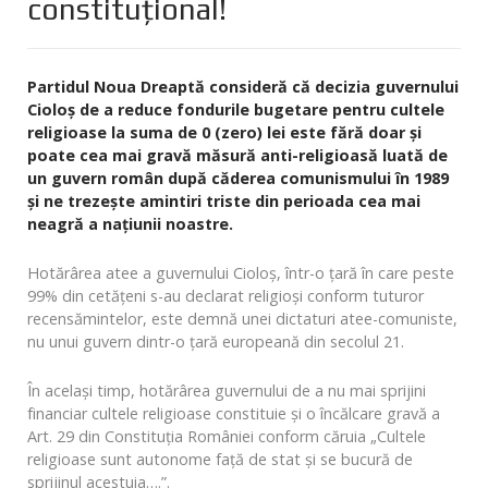
constituţional!
Partidul Noua Dreaptă consideră că decizia guvernului
Cioloş de a reduce fondurile bugetare pentru cultele
religioase la suma de 0 (zero) lei este fără doar şi
poate cea mai gravă măsură anti-religioasă luată de
un guvern român după căderea comunismului în 1989
şi ne trezeşte amintiri triste din perioada cea mai
neagră a naţiunii noastre.
Hotărârea atee a guvernului Cioloş, într-o ţară în care peste
99% din cetăţeni s-au declarat religioşi conform tuturor
recensămintelor, este demnă unei dictaturi atee-comuniste,
nu unui guvern dintr-o ţară europeană din secolul 21.
În acelaşi timp, hotărârea guvernului de a nu mai sprijini
financiar cultele religioase constituie şi o încălcare gravă a
Art. 29 din Constituţia României conform căruia „Cultele
religioase sunt autonome faţă de stat şi se bucură de
sprijinul acestuia….”.