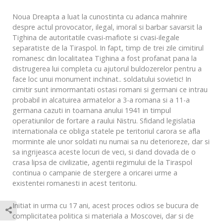
Noua Dreapta a luat la cunostinta cu adanca mahnire
despre actul provocator, ilegal, imoral si barbar savarsit la
Tighina de autoritatile cvasi-mafiote si cvasi-ilegale
separatiste de la Tiraspol. In fapt, timp de trei zile cimitirul
romanesc din localitatea Tighina a fost profanat pana la
distrugerea lui completa cu ajutorul buldozerelor pentru a
face loc unui monument inchinat.. soldatului sovietic! In
cimitir sunt inmormantati ostasi romani si germani ce intrau
probabil in alcatuirea armatelor a 3-a romana si a 11-a
germana cazuti in toamana anului 1941 in timpul
operatiunilor de fortare a raului Nistru. Sfidand legislatia
internationala ce obliga statele pe teritoriul carora se afla
morminte ale unor soldati nu numai sa nu deterioreze, dar si
sa ingrijeasca aceste locuri de veci, si dand dovada de o
crasa lipsa de civilizatie, agentii regimului de la Tiraspol
continua o campanie de stergere a oricarei urme a
existentei romanesti in acest teritoriu.
Initiat in urma cu 17 ani, acest proces odios se bucura de
complicitatea politica si materiala a Moscovei, dar si de