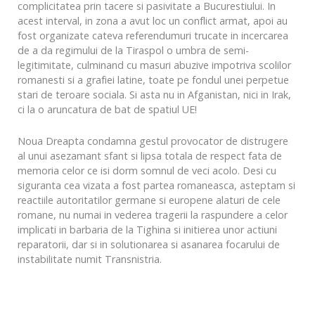
complicitatea prin tacere si pasivitate a Bucurestiului. In
acest interval, in zona a avut loc un conflict armat, apoi au
fost organizate cateva referendumuri trucate in incercarea
de a da regimului de la Tiraspol o umbra de semi-
legitimitate, culminand cu masuri abuzive impotriva scolilor
romanesti si a grafiei latine, toate pe fondul unei perpetue
stari de teroare sociala. Si asta nu in Afganistan, nici in Irak,
ci la o aruncatura de bat de spatiul UE!
Noua Dreapta condamna gestul provocator de distrugere
al unui asezamant sfant si lipsa totala de respect fata de
memoria celor ce isi dorm somnul de veci acolo. Desi cu
siguranta cea vizata a fost partea romaneasca, asteptam si
reactiile autoritatilor germane si europene alaturi de cele
romane, nu numai in vederea tragerii la raspundere a celor
implicati in barbaria de la Tighina si initierea unor actiuni
reparatorii, dar si in solutionarea si asanarea focarului de
instabilitate numit Transnistria.