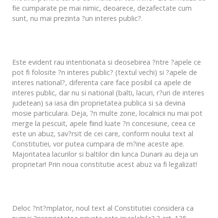
fie cumparate pe mai nimic, deoarece, dezafectate cum
sunt, nu mai prezinta ?un interes public?.
Este evident rau intentionata si deosebirea ?ntre ?apele ce
pot fi folosite ?n interes public? (textul vechi) si ?apele de
interes national?, diferenta care face posibil ca apele de
interes public, dar nu si national (balti, lacuri, r?uri de interes
judetean) sa iasa din proprietatea publica si sa devina
mosie particulara. Deja, ?n multe zone, localnicii nu mai pot
merge la pescuit, apele fiind luate ?n concesiune, ceea ce
este un abuz, sav?rsit de cei care, conform noului text al
Constitutiei, vor putea cumpara de m?ine aceste ape.
Majoritatea lacurilor si baltilor din lunca Dunarii au deja un
proprietar! Prin noua constitutie acest abuz va fi legalizat!
Deloc ?nt?mplator, noul text al Constitutiei considera ca