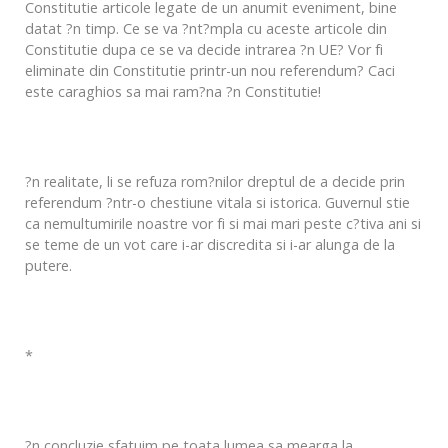
Constitutie articole legate de un anumit eveniment, bine
datat ?n timp. Ce se va ?nt?mpla cu aceste articole din
Constitutie dupa ce se va decide intrarea ?n UE? Vor fi
eliminate din Constitutie printr-un nou referendum? Caci
este caraghios sa mai ram?na ?n Constitutie!
?n realitate, li se refuza rom?nilor dreptul de a decide prin
referendum ?ntr-o chestiune vitala si istorica. Guvernul stie
ca nemultumirile noastre vor fi si mai mari peste c?tiva ani si
se teme de un vot care i-ar discredita si i-ar alunga de la
putere.
*
?n concluzie sfatuim pe toata lumea sa mearga la