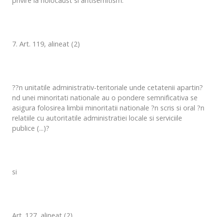
privire la holocaust si antisemitism.
7. Art. 119, alineat (2)
??n unitatile administrativ-teritoriale unde cetatenii apartin?
nd unei minoritati nationale au o pondere semnificativa se
asigura folosirea limbii minoritatii nationale ?n scris si oral ?n
relatiile cu autoritatile administratiei locale si serviciile
publice (...)?
si
Art. 127, alineat (2)