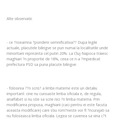
Alte observatii:
- ce ?nseamna ?pondere semnificativa?? Dupa legile
actuale, placutele bilingve se pun numai la localitatile unde
minoritarii reprezinta cel putin 20%. La Cluj-Napoca traiesc
maghiari ?n proportie de 18%, ceea ce n-a ?mpiedicat
prefectura PSD sa puna placute bilingve.
- folosirea ??n scris? a limbii materne este un detaliu
important: cine nu cunoaste limba oficiala e, de regula,
analfabet si nu stie sa scrie nici ?n limba materna. Prin
modificarea propusa, maghiarii (caci pentru ei este facuta
aceasta modificare) care stiu rom?neste vor fi ?ncurajati sa
nu foloseasca limba oficiala. Legea se cuvenea sa vina c?t