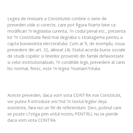
Legea de revizuire a Constitutiei contine o serie de
prevederi utile si corecte, care pot figura foarte bine ca
modificari ?n legislatia curenta, ?n codul penal etc., prezenta
lor ?n Constitutie fiind mai degraba o stratagema pentru a
capta bunavointa electoratului. Cum ar fi, de exemplu, noua
prevedere din art. 32, alineat (4): Statul acorda burse sociale
de studii copiilor si tinerilor proveniti din familii defavorizate
si celor institutionalizati, ?n conditiile legii, prevedere al carei
loc normal, firesc, este ?n legea ?nvatam?ntului.
Aceste prevederi, daca vom vota CONTRA noii Constitutii,
vor putea fi introduse oric?nd ?n textul legilor deja
existente, fara nici un fel de referendum. Deci, putinul care
se poate c?stiga prin votul nostru PENTRU, nu se pierde
daca vom vota CONTRA.