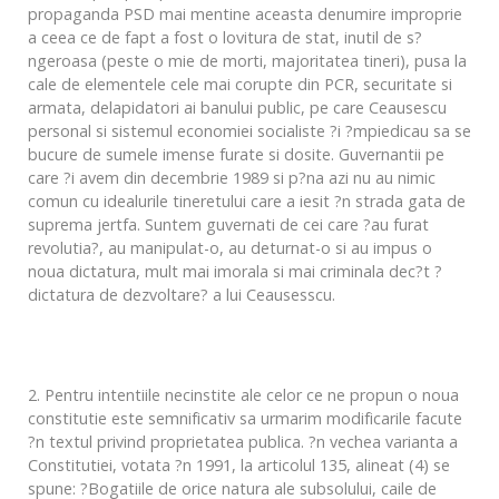
propaganda PSD mai mentine aceasta denumire improprie
a ceea ce de fapt a fost o lovitura de stat, inutil de s?
ngeroasa (peste o mie de morti, majoritatea tineri), pusa la
cale de elementele cele mai corupte din PCR, securitate si
armata, delapidatori ai banului public, pe care Ceausescu
personal si sistemul economiei socialiste ?i ?mpiedicau sa se
bucure de sumele imense furate si dosite. Guvernantii pe
care ?i avem din decembrie 1989 si p?na azi nu au nimic
comun cu idealurile tineretului care a iesit ?n strada gata de
suprema jertfa. Suntem guvernati de cei care ?au furat
revolutia?, au manipulat-o, au deturnat-o si au impus o
noua dictatura, mult mai imorala si mai criminala dec?t ?
dictatura de dezvoltare? a lui Ceausesscu.
2. Pentru intentiile necinstite ale celor ce ne propun o noua
constitutie este semnificativ sa urmarim modificarile facute
?n textul privind proprietatea publica. ?n vechea varianta a
Constitutiei, votata ?n 1991, la articolul 135, alineat (4) se
spune: ?Bogatiile de orice natura ale subsolului, caile de