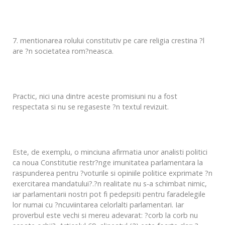
7. mentionarea rolului constitutiv pe care religia crestina ?l
are ?n societatea rom?neasca.
Practic, nici una dintre aceste promisiuni nu a fost
respectata si nu se regaseste ?n textul revizuit.
Este, de exemplu, o minciuna afirmatia unor analisti politici
ca noua Constitutie restr?nge imunitatea parlamentara la
raspunderea pentru ?voturile si opiniile politice exprimate ?n
exercitarea mandatului?.?n realitate nu s-a schimbat nimic,
iar parlamentarii nostri pot fi pedepsiti pentru faradelegile
lor numai cu ?ncuviintarea celorlalti parlamentari. Iar
proverbul este vechi si mereu adevarat: ?corb la corb nu