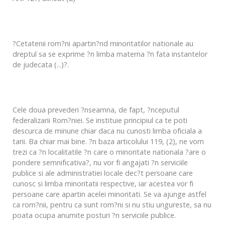
?Cetatenii rom?ni apartin?nd minoritatilor nationale au
dreptul sa se exprime ?n limba materna ?n fata instantelor
de judecata (...)?.
Cele doua prevederi ?nseamna, de fapt, ?nceputul
federalizarii Rom?niei. Se instituie principiul ca te poti
descurca de minune chiar daca nu cunosti limba oficiala a
tarii. Ba chiar mai bine. ?n baza articolului 119, (2), ne vom
trezi ca ?n localitatile ?n care o minoritate nationala ?are o
pondere semnificativa?, nu vor fi angajati ?n serviciile
publice si ale administratiei locale dec?t persoane care
cunosc si limba minoritatii respective, iar acestea vor fi
persoane care apartin acelei minoritati. Se va ajunge astfel
ca rom?nii, pentru ca sunt rom?ni si nu stiu ungureste, sa nu
poata ocupa anumite posturi ?n serviciile publice.