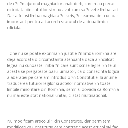
de c?t ?n ajutorul maghiarilor analfabeti, care n-au plecat
niciodata din satul lor si n-au avut cum sa ?nvete limba tarii.
Dar a folosi limba maghiara ?n scris, ?nseamna deja un pas
important pentru a-i acorda statutul de a doua limba
oficiala.
- cine nu se poate exprima ?n justitie ?n limba rom?na are
deja acordata o circumstanta atenuanta daca a ?ncalcat
legea: nu cunoaste limba ?n care sunt scrise legile. ?n felul
acesta se pregateste pasul urmator, ca o consecinta logica
a aberatiei pe care am introdus-o ?n Constitutie. Si anume
traducerea tuturor legilor si actelor normative ?n toate
limbile minoritare din Rom?nia, semn si dovada ca Rom?nia
nu mai este stat national unitar, ci stat multinational.
Nu modificam articolul 1 din Constitutie, dar permitem
modificari ?n Constitutie care contrazic acest articol si-l fac