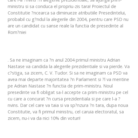
ministru si sa conduca el propriu-zis tara! Proiectul de
Constitutie ?ncearca sa diminueze atributiile Presedintelui,
probabil cu g?ndul la alegerile din 2004, pentru care PSD nu
are un candidat cu sanse reale la functia de presedinte al
Rom?niei
. Sa ne imaginam ca ?n anul 2004 primul ministru Adrian
Nastase va candida la alegerile prezidentiale si va pierde. Va
c?stiga, sa zicem, C. V. Tudor. Si sa ne imaginam ca PSD va
avea mai departe majoritatea ?n Parlament si ?l va mentine
pe Adrian Nastase ?n functia de prim-ministru. Noul
presedinte va fi obligat sa-l accepte ca prim-ministru pe cel
cu care a concurat ?n cursa prezidentiala si pe care l-a ?
nvins. Dar cel care va taia si va sp?nzura ?n tara, dupa noua
Constitutie, va fi primul ministru, cel caruia electoratul, sa
zicem, nu-i va da nici 10% din voturi!