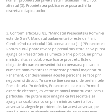
numai ?proprietatea privata este inviolabila? ? art. 135,
aliniatul (5). Proprietatea publica este pusa astfel la
discretia delapidatorilor.
3. Conform articolului 83, ?Mandatul Presedintelui Rom?niei
este de 5 ani?. Mandatul parlamentarilor este de 4 ani.
Corobor?nd cu articolul 106, alineatul nou (11) ?Presedintele
Rom?niei nu-l poate revoca pe primul ministru?, se va putea
ajunge ca Presedintele sa urmeze o linie politica, iar primul
ministru alta, sa colaboreze foarte prost etc. Este o
obligatie din partea presedintelui ca persoana pe care o
numeste prim-ministru sa reprezinte partidul majoritar ?n
Parlament, dar desemnarea acestei persoane se face prin
negocieri si discutii, ?n care se tine seama si de preferintele
Presedintelui. ?n definitiv, Presedintele este ales ?n mod
direct de electorat, ?n vreme ce primul ministru este ?omul
partidului?. Ne putem usor imagina ca Presedintele sa
ajunga sa coabiteze cu un prim-ministru care i-a fost
adversar la alegerile prezidentiale. Iar acest adversar, pe
care l-a ?nvins ?n alegerile prezidentiale, sa ajunga prim-