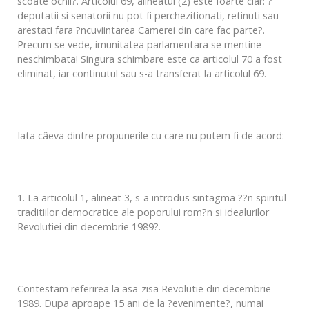
scoate ochii?. Articolul 69, alineatul (2) este foarte clar: ?
deputatii si senatorii nu pot fi perchezitionati, retinuti sau
arestati fara ?ncuviintarea Camerei din care fac parte?.
Precum se vede, imunitatea parlamentara se mentine
neschimbata! Singura schimbare este ca articolul 70 a fost
eliminat, iar continutul sau s-a transferat la articolul 69.
Iata câeva dintre propunerile cu care nu putem fi de acord:
1. La articolul 1, alineat 3, s-a introdus sintagma ??n spiritul
traditiilor democratice ale poporului rom?n si idealurilor
Revolutiei din decembrie 1989?.
Contestam referirea la asa-zisa Revolutie din decembrie
1989. Dupa aproape 15 ani de la ?evenimente?, numai