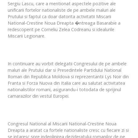
Sergiu Lascu, care a mentionat aspectele pozitive ale
unificarii fortelor nationaliste de pe ambele maluri ale
Prutului si faptul ca doar datorita activitatii Miscarii
National-Crestine Noua Dreapta �ntreaga Basarabie a
redescoperit pe Corneliu Zelea Codreanu si idealurile
Miscarii Legionare.
In continuare au vorbit delegatii Congresului de pe ambele
maluri ale Prutului dar si Presedintele Partidului National
Roman din Republica Moldova si reprezentantii Lys Noir din
Franta si Forza Nuova din Italia care au salutat activitatea
nationalistilor romani, asigurandu-i totodata de sprijinul
camarazilor din vestul Europei.
Congresul National al Miscarii National-Crestine Noua
Dreapta a aratat ca fortele nationaliste cresc cu fiecare zi si
se intaresc spre indeplinirea dezideratului romanilor de pe