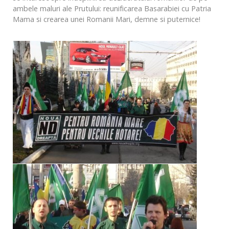
ambele maluri ale Prutului: reunificarea Basarabiei cu Patria
Mama si crearea unei Romanii Mari, demne si puternice!