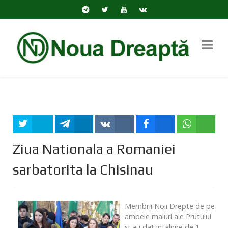
Tweet
Share
Share
Share
Share
Ziua Nationala a Romaniei
sarbatorita la Chisinau
Membrii Noii Drepte de pe
ambele maluri ale Prutului
si-au dat intalnire de 1