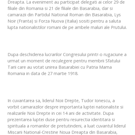
Dreapta. La eveniment au participat delegati ai celor 29 de
filiale din Romania si 21 de filiale din Basarabia, dar si
camarazii din Partidul National Roman din Basarabia, Lys
Noir (Franta) si Forza Nuova (Italia) sositi pentru a saluta
lupta nationalistilor romani de pe ambele maluri ale Prutului.
Dupa deschiderea lucrarilor Congresului printr-o rugaciune a
urmat un moment de reculegere pentru membrii Sfatului
Tarii care au votat unirea Basarabiei cu Patria Mama
Romania in data de 27 martie 1918.
In cuvantarea sa, liderul Noii Drepte, Tudor Ionescu, a
vorbit camarazilor despre importanta luptei nationaliste si
realizarile Noii Drepte in cei 14 ani de activitate. Dupa
prezentarea luptei duse pentru resurectia identitara si
spirituala a romanilor de pretutindeni, a luat cuvantul liderul
Miscarii National-Crestine Noua Dreapta din Basarabia,