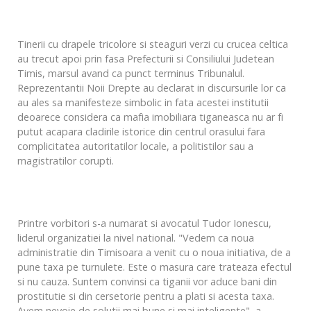
Tinerii cu drapele tricolore si steaguri verzi cu crucea celtica
au trecut apoi prin fasa Prefecturii si Consiliului Judetean
Timis, marsul avand ca punct terminus Tribunalul.
Reprezentantii Noii Drepte au declarat in discursurile lor ca
au ales sa manifesteze simbolic in fata acestei institutii
deoarece considera ca mafia imobiliara tiganeasca nu ar fi
putut acapara cladirile istorice din centrul orasului fara
complicitatea autoritatilor locale, a politistilor sau a
magistratilor corupti.
Printre vorbitori s-a numarat si avocatul Tudor Ionescu,
liderul organizatiei la nivel national. "Vedem ca noua
administratie din Timisoara a venit cu o noua initiativa, de a
pune taxa pe turnulete. Este o masura care trateaza efectul
si nu cauza. Suntem convinsi ca tiganii vor aduce bani din
prostitutie si din cersetorie pentru a plati si acesta taxa.
Avem nevoie de solutii mai bune si mai inteligente", a