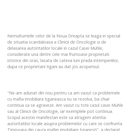
Nemultumirile celor de la Noua Dreapta se leaga in special
de situatia scandaloasa a Clinicii de Oncologie si de
delasarea autoritatilor locale in cazul Casei Muhle,
considerate una dintre cele mai frumoase proprietati
istorice din oras, lasata de cateva luni prada intemperiilor,
dupa ce proprietarii tigani au dat jos acoperisul.
"Ne-am adunat din nou pentru ca am vazut ca problemele
cu mafia imobiliara tiganeasca nu se rezolva, ba chiar
continua sa se agraveze. Am vazut cu totii cazul casei Muhle
sau al Clinicii de Oncologie, iar exemplele pot continua.
Scopul acestei manifestari este sa atragem atentia
autoritatilor locale asupra problemelor cu care se confrunta
Timisoara din cauza mafiei imobiliare tiganesti", a declarat