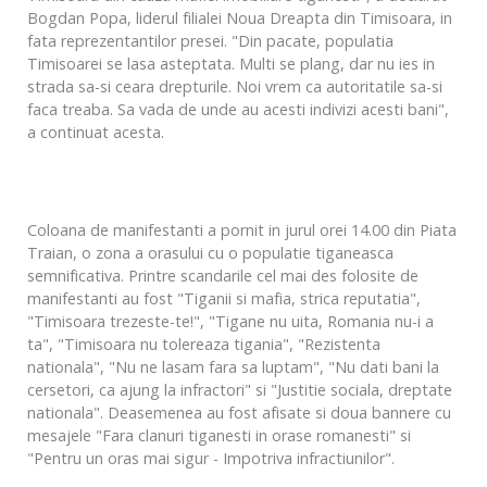
Bogdan Popa, liderul filialei Noua Dreapta din Timisoara, in
fata reprezentantilor presei. "Din pacate, populatia
Timisoarei se lasa asteptata. Multi se plang, dar nu ies in
strada sa-si ceara drepturile. Noi vrem ca autoritatile sa-si
faca treaba. Sa vada de unde au acesti indivizi acesti bani",
a continuat acesta.
Coloana de manifestanti a pornit in jurul orei 14.00 din Piata
Traian, o zona a orasului cu o populatie tiganeasca
semnificativa. Printre scandarile cel mai des folosite de
manifestanti au fost "Tiganii si mafia, strica reputatia",
"Timisoara trezeste-te!", "Tigane nu uita, Romania nu-i a
ta", "Timisoara nu tolereaza tigania", "Rezistenta
nationala", "Nu ne lasam fara sa luptam", "Nu dati bani la
cersetori, ca ajung la infractori" si "Justitie sociala, dreptate
nationala". Deasemenea au fost afisate si doua bannere cu
mesajele "Fara clanuri tiganesti in orase romanesti" si
"Pentru un oras mai sigur - Impotriva infractiunilor".