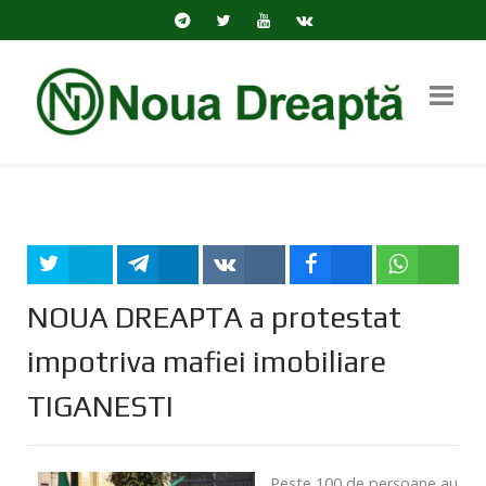
Tweet
Share
Share
Share
Share
NOUA DREAPTA a protestat
impotriva mafiei imobiliare
TIGANESTI
Peste 100 de persoane au