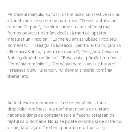
Pe traseul marşului au fost rostite discursuri festive şi s-au
intonat cântece şi refrene patriotice: "Treceţi batalioane
române Carpaţii", "Nimic in lume nu-i mai sfânt şi mai
frumos pe-acest pământ decât să mori că luptător
infasurat un Tricolor", "Eu mereu am să iubesc Tricolorul
Românesc!", "Steagul să lucească - pentru el trăim, ţară să-
nflorească&nbsp;- pentru ea murim!", "Harghita-Covasna -
&nbsp;pământ românesc", "Basarabia - pământ românesc!
"România românilor" , "România mare in vechile hotare",
"Trăiască duhul lui Iancu", "O dorinţa sinceră: România
liberă!" etc.
Au fost evocate momentele de referinţă din istoria
drapelului românesc, s-a reafirmat nevoia de unitate
naţională dar şi de conştientizare a fiecărui cetăţean de
faptul că o Românie Nouă se poate construi şi de către noi
insine, fără "ajutor" extern, printr-un efort unitar şi