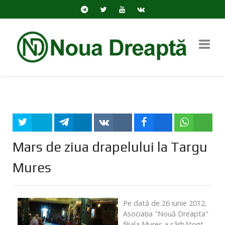
Tweet
Share
Share
Share
Share
Mars de ziua drapelului la Targu
Mures
Pe dată de 26 iunie 2012,
Asociaţia "Nouă Dreapta"
filiala Mureş a sărbătorit