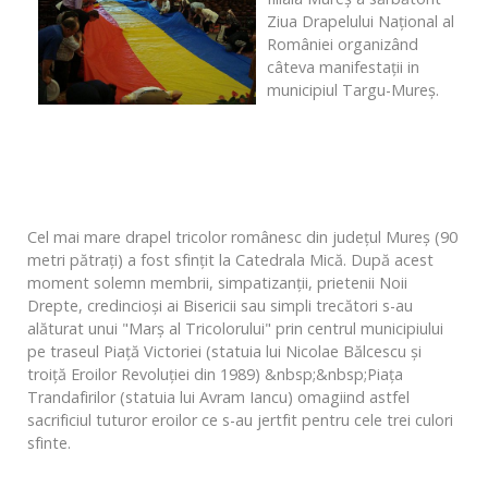
Ziua Drapelului Naţional al
României organizând
câteva manifestaţii in
municipiul Targu-Mureş.
Cel mai mare drapel tricolor românesc din judeţul Mureş (90
metri pătraţi) a fost sfinţit la Catedrala Mică. După acest
moment solemn membrii, simpatizanţii, prietenii Noii
Drepte, credincioşi ai Bisericii sau simpli trecători s-au
alăturat unui "Marş al Tricolorului" prin centrul municipiului
pe traseul Piaţă Victoriei (statuia lui Nicolae Bălcescu şi
troiţă Eroilor Revoluţiei din 1989) &nbsp;&nbsp;Piaţa
Trandafirilor (statuia lui Avram Iancu) omagiind astfel
sacrificiul tuturor eroilor ce s-au jertfit pentru cele trei culori
sfinte.